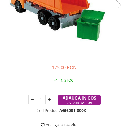
Experimente
Saltele Yoga
Stilouri
Teatru de papusi
Jucarii dentitie
Umbrele
Tempera și acuarele
Jucarii Senzoriale
175,00 RON
IN STOC
Durata de livrare:
24-48 ore
ADAUGĂ ÎN COȘ
LIVRARE RAPIDA
Cod Produs:
AGI6081-000K
Adauga la Favorite