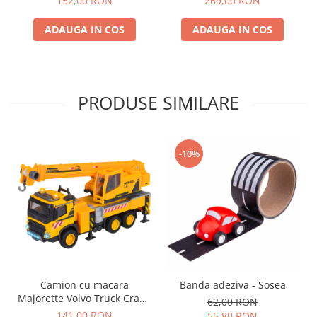
152,00 RON
269,00 RON
ADAUGA IN COS
ADAUGA IN COS
PRODUSE SIMILARE
-10%
Camion cu macara
Banda adeziva - Sosea
Majorette Volvo Truck Crane
62,00 RON
cu lumini si sunete
141,00 RON
55,80 RON