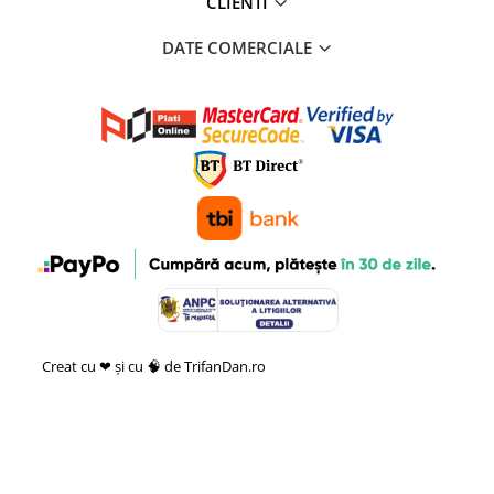
CLIENTI
DATE COMERCIALE
Creat cu ❤ și cu 🧠 de TrifanDan.ro
si
Platforma E-commerce by
Gomag