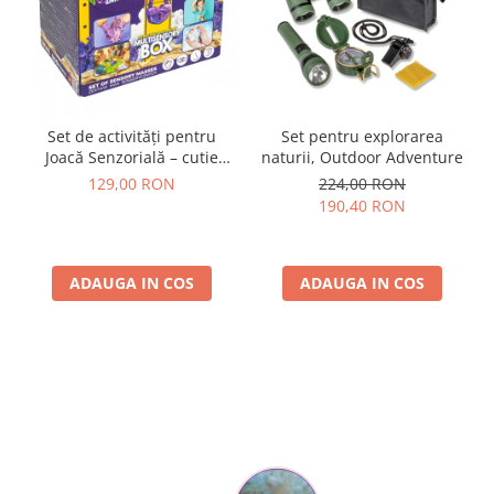
Set de activități pentru
Set pentru explorarea
Joacă Senzorială – cutie
naturii, Outdoor Adventure
multi-senzorială
129,00 RON
224,00 RON
190,40 RON
ADAUGA IN COS
ADAUGA IN COS
Parerea clientilor conteaza: