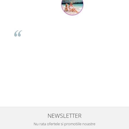
Mihaela Bastea
Buna Elena. Astazi au ajuns jocurile. Fetita mea este super
incantata. Am apucat sa deschidem unul dintre ele momentan.
e
Noi mai aveam un joc de la aceasta firma si stiam ca sunt
i
calitative, de aceea am si avut curaj sa comand atat de multe.
Primul deschis a fost cel cu Scufita rosie. Da, a fost totul ok. Au
r
ajuns repede, dupa cum ai si spus. Cutiile au ajuns cu bine.
e
⭐⭐⭐⭐⭐
NEWSLETTER
Nu rata ofertele si promotiile noastre