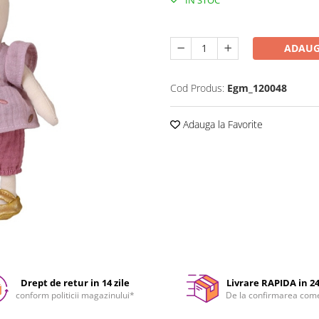
IN STOC
Durata de livrare:
24-48 ore
ADAUG
Cod Produs:
Egm_120048
Adauga la Favorite
Drept de retur in 14 zile
Livrare RAPIDA in 2
conform politicii magazinului*
De la confirmarea com