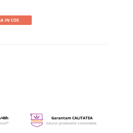
A IN COS
4/48h
Garantam CALITATEA
enzii*
tuturor produselor comandate.