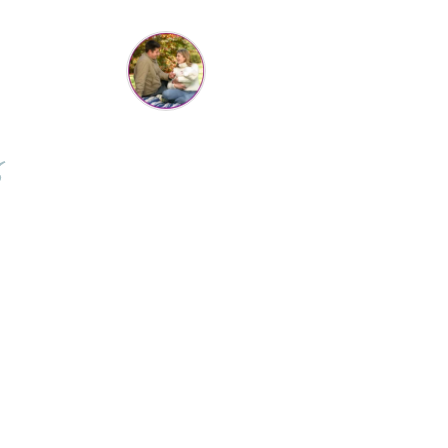
Cristina Hanga
Tot ce am comandat pana acum a fost suuuper, f faine
estii si livrarea de nota 100 ... de pe o zi pe alta . Aveam
tii ca nu va ajunge swayer pt ziua copilului din weekend,
 e joi azi si a ajuns :) abia astept sa ii dau cadoul :D revin
cu feedback apoi. Va multumesc !! <3
⭐⭐⭐⭐⭐