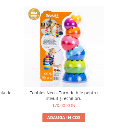
ala de
Tobbles Neo – Turn de bile pentru
Dimpl Stac
stivuit și echilibru
170,00 RON
ADAUGA IN COS