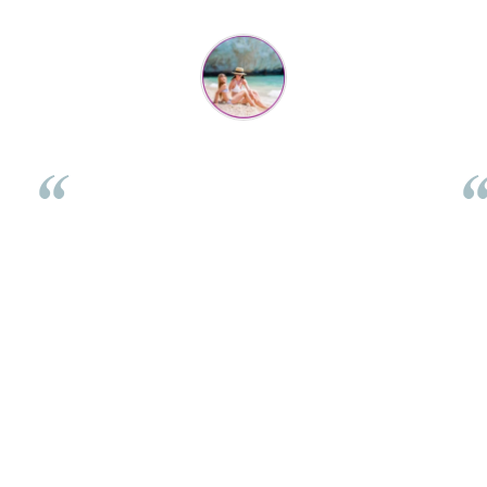
Flory Mihaescu
per
Placa a fost super-apreciata de cei mici, la petrecere, poate
fi folosita de 2 copii in același timp, se legănau și se urcau
ch
i
impreuna. Celui mic ii place foarte mult și nu ma gandeam
emo
ca o poate folosi în atâtea moduri: se leagana pe ea stand
dar
ita
jos, o folosește ca pe placa de surf, se târăște pe sub ea, se
si
joaca cu masinute, poate chiar și sa manance pe ea.
Multumim pentru promptitudine iar placa arata foarte
frumos, cu acea margine colorata.
⭐⭐⭐⭐⭐