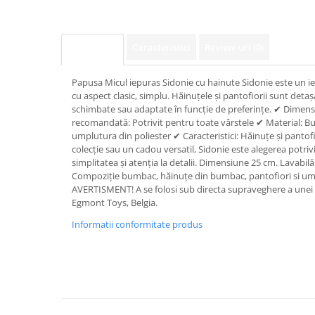
Caracteristici
Review-uri
(0)
Descriere
Papusa Micul iepuras Sidonie cu hainute Sidonie este un 
cu aspect clasic, simplu. Hăinuțele și pantofiorii sunt detașab
schimbate sau adaptate în funcție de preferințe. ✔ Dimen
recomandată: Potrivit pentru toate vârstele ✔ Material: Bu
umplutura din poliester ✔ Caracteristici: Hăinuțe și pantofi
colecție sau un cadou versatil, Sidonie este alegerea potriv
simplitatea și atenția la detalii. Dimensiune 25 cm. Lavabilă
Compoziție bumbac, hăinuțe din bumbac, pantofiori si ump
AVERTISMENT! A se folosi sub directa supraveghere a unei
Egmont Toys, Belgia.
Informatii conformitate produs