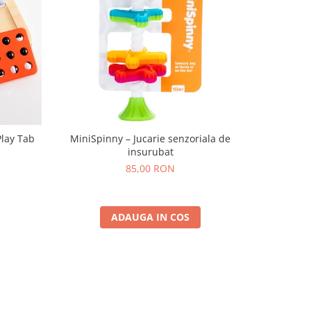
Play Tab
MiniSpinny – Jucarie senzoriala de
Set Brățar
insurubat
P
85,00 RON
ADAUGA IN COS