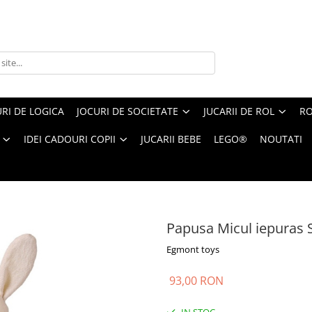
RI DE LOGICA
JOCURI DE SOCIETATE
JUCARII DE ROL
RO
IDEI CADOURI COPII
JUCARII BEBE
LEGO®
NOUTATI
idonie cu hainute, Egmont Toys
Papusa Micul iepuras 
Egmont toys
93,00 RON