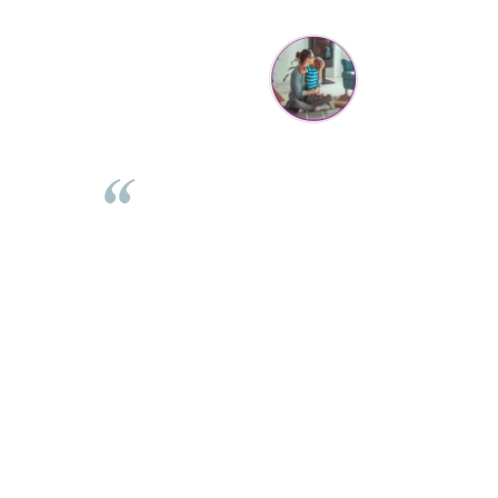
Mihaela Bastea
rea comenzii,
Buna Elena. Astazi au ajuns jocurile. Fetita mea este su
sta. Comanda
incantata. Am apucat sa deschidem unul dintre ele
curator. De
momentan. Noi mai aveam un joc de la aceasta firma s
 incepand cu
stiam ca sunt calitative, de aceea am si avut curaj sa
loo este mai
comand atat de multe. Primul deschis a fost cel cu Scuf
ce copilul in
rosie. Da, a fost totul ok. Au ajuns repede, dupa cum ai 
este superb
spus. Cutiile au ajuns cu bine.
 ambele. Va
⭐⭐⭐⭐⭐