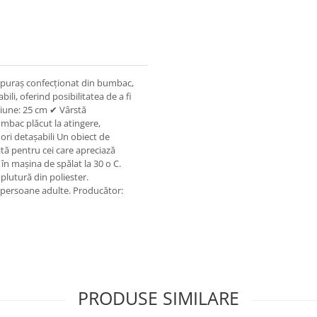
iepuraș confecționat din bumbac,
ili, oferind posibilitatea de a fi
siune: 25 cm ✔ Vârstă
mbac plăcut la atingere,
ori detașabili Un obiect de
ită pentru cei care apreciază
 în mașina de spălat la 30 o C.
lutură din poliester.
 persoane adulte. Producător:
PRODUSE SIMILARE