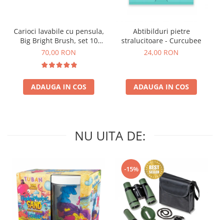
Carioci lavabile cu pensula,
Abtibilduri pietre
Big Bright Brush, set 10
stralucitoare - Curcubee
culori
70,00 RON
24,00 RON
ADAUGA IN COS
ADAUGA IN COS
NU UITA DE:
-15%