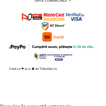
DATE COMERCIALE
Creat cu ❤ și cu 🧠 de TrifanDan.ro
si
Platforma E-commerce by
Gomag