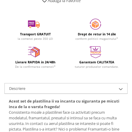
Adauga la Favorite
Transport GRATUIT
Drept de retur in 14 zile
la comenzi peste 350 LEI
conform politicii magazinului*
Livrare RAPIDA in 24/48h
Garantam CALITATEA
De la confirmarea comenzii*
tuturor produselor comandate.
Descriere
Acest set de plastilina ii va incanta cu siguranta pe micuti
inca de la o varsta frageda!
Consistenta moale a plastilinei face ca activitati precum
modelatul, framantatul, presatul si intinsul sa se faca cu multa
usurinta. In contact cu aerul plastilina se intareste si poate fi
pictata. Plastilina s-a intarit? Nici o problema! Framantati-o bine