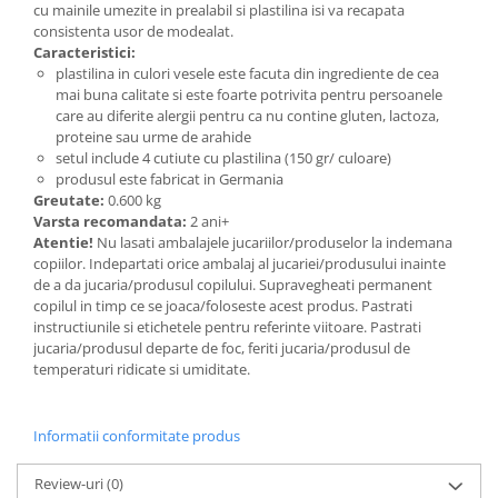
cu mainile umezite in prealabil si plastilina isi va recapata
consistenta usor de modealat.
Caracteristici:
plastilina in culori vesele este facuta din ingrediente de cea
mai buna calitate si este foarte potrivita pentru persoanele
care au diferite alergii pentru ca nu contine gluten, lactoza,
proteine sau urme de arahide
setul include 4 cutiute cu plastilina (150 gr/ culoare)
produsul este fabricat in Germania
Greutate:
0.600 kg
Varsta recomandata:
2 ani+
Atentie!
Nu lasati ambalajele jucariilor/produselor la indemana
copiilor. Indepartati orice ambalaj al jucariei/produsului inainte
de a da jucaria/produsul copilului. Supravegheati permanent
copilul in timp ce se joaca/foloseste acest produs. Pastrati
instructiunile si etichetele pentru referinte viitoare. Pastrati
jucaria/produsul departe de foc, feriti jucaria/produsul de
temperaturi ridicate si umiditate.
Informatii conformitate produs
Review-uri
(0)