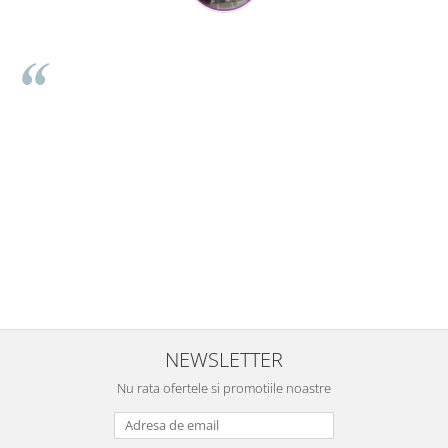
Mihaela Bastea
,
Buna Elena. Astazi au ajuns jocurile. Fetita mea este super
a
incantata. Am apucat sa deschidem unul dintre ele momentan.
use
Noi mai aveam un joc de la aceasta firma si stiam ca sunt
ani
calitative, de aceea am si avut curaj sa comand atat de multe.
se
Primul deschis a fost cel cu Scufita rosie. Da, a fost totul ok. Au
iar
ajuns repede, dupa cum ai si spus. Cutiile au ajuns cu bine.
are
⭐⭐⭐⭐⭐
NEWSLETTER
Nu rata ofertele si promotiile noastre