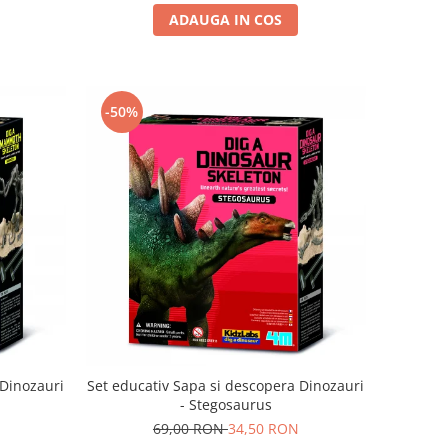
ADAUGA IN COS
-50%
 Dinozauri
Set educativ Sapa si descopera Dinozauri
- Stegosaurus
69,00 RON
34,50 RON