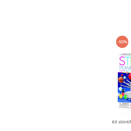
Grafix
(4)
Guidecraft
(74)
Hand2Mind
(79)
Headu
(88)
Igroteco
(24)
Imagine Station
(10)
-50%
K-TOYZ
(5)
Kipod
(13)
Learning Resources
(309)
LISCIANI
(56)
Little Big Friends
(7)
Little Learner
(54)
Londji
(141)
Ludattica
(100)
Magblox
(7)
Marc toys
(23)
Melissa & Doug
(25)
mierEdu
(64)
Kit stiint
Milaniwood
(22)
MindWare
(2)