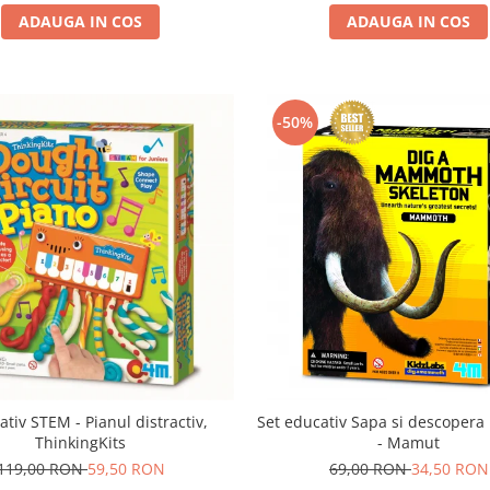
ADAUGA IN COS
ADAUGA IN COS
-50%
eativ STEM - Pianul distractiv,
Set educativ Sapa si descopera
ThinkingKits
- Mamut
119,00 RON
59,50 RON
69,00 RON
34,50 RON