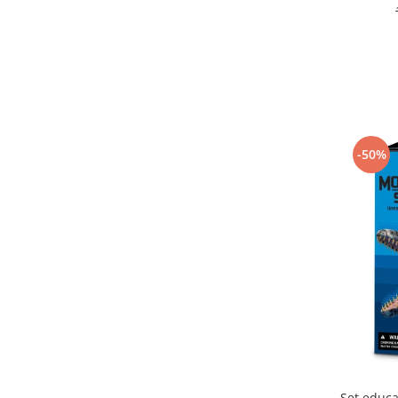
Miniland
(79)
Moluk
(41)
MomKi
(24)
Moulin Roty
(28)
Moxy
(2)
Navir
(26)
Ooly
(9)
-50%
Orange Tree Toys
(57)
Orchard Toys
(52)
Ozora Kendama
(6)
Peaceable Kingdom
(6)
Pixicade
(1)
Playshifu
(14)
Plus Plus
(1)
Purple Cow
(1)
Sentosphere
(45)
Speedy Monkey
(10)
Stapelstein®
(2)
Svoora
(78)
Set educa