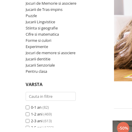
Experimente
Saltele Yoga
Jocuri de Memorie si asociere
Stilouri
Teatru de papusi
Jucarii dentitie
Umbrele
Jucarii de Tras-impins
Tempera și acuarele
Puzzle
Jucarii Senzoriale
Jucarii Lingvistice
Stiinta si geografie
Cifre si matematica
Forme si culori
Experimente
Jocuri de memore si asociere
Jucarii dentitie
Jucarii Senzoriale
Pentru clasa
VARSTA
Jucari
Afiseaza:
0-1 an
(82)
1-2 ani
(469)
2-3 ani
(613)
3-5 ani
(1333)
-50%