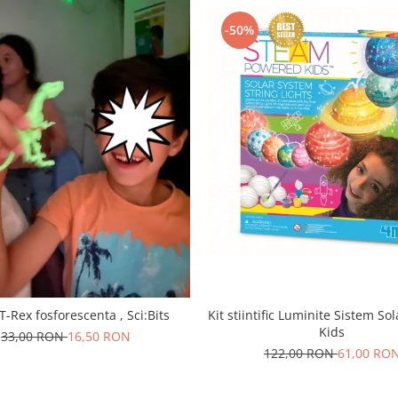
-50%
 T-Rex fosforescenta , Sci:Bits
Kit stiintific Luminite Sistem S
Kids
33,00 RON
16,50 RON
122,00 RON
61,00 RO