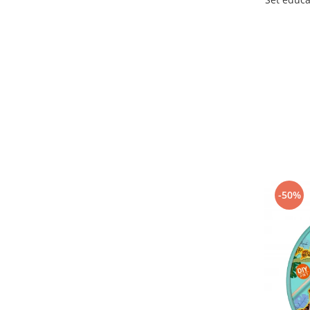
Thames & Kosmos
(34)
The Zoo Family
(3)
Tickit
(126)
TOMY
(1)
Topbright
(31)
TopBright ScienceCan
(5)
Tuban
(81)
UMU Toys
(22)
Viga
(291)
Vilac
(87)
Yellow Door
(3)
-50%