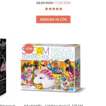
34,00 RON
17,00 RON
ADAUGA IN COS
-50%
 Dinozauri
Kit stiintific - Grădina magică, STEAM