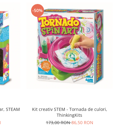
-50%
olar, STEAM
Kit creativ STEM - Tornada de culori,
ThinkingKits
N
173,00 RON
86,50 RON