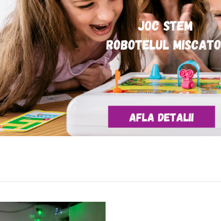
i Educative
1-
24
din
3510
produse