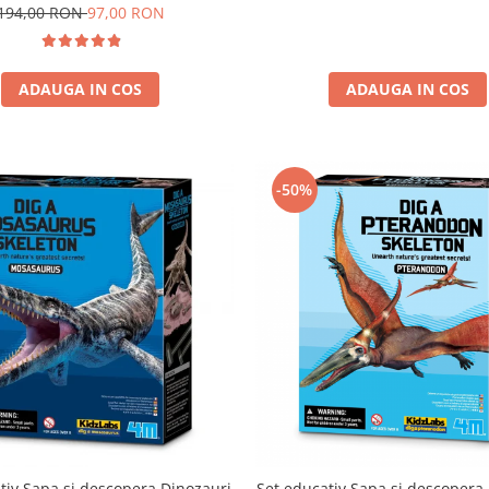
194,00 RON
97,00 RON
ADAUGA IN COS
ADAUGA IN COS
-50%
tiv Sapa si descopera Dinozauri
Set educativ Sapa si descopera