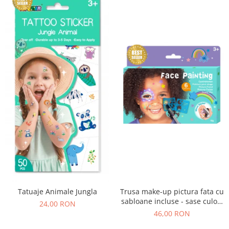
Tatuaje Animale Jungla
Trusa make-up pictura fata cu
sabloane incluse - sase culori
24,00 RON
non-alergice - curcubeu si
46,00 RON
stele