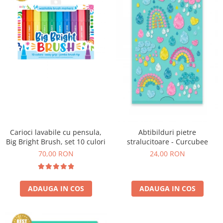
Experimente
Saltele Yoga
Stilouri
Teatru de papusi
Jucarii dentitie
Umbrele
Tempera și acuarele
Jucarii Senzoriale
Carioci lavabile cu pensula,
Abtibilduri pietre
Big Bright Brush, set 10 culori
stralucitoare - Curcubee
70,00 RON
24,00 RON
ADAUGA IN COS
ADAUGA IN COS