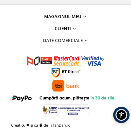
MAGAZINUL MEU
CLIENTI
DATE COMERCIALE
Creat cu ❤ și cu 🧠 de TrifanDan.ro
si
Platforma E-commerce by
Gomag