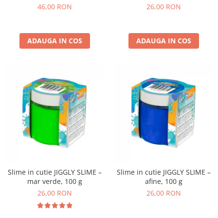
non-alergice - flori si fluturi
46,00 RON
26,00 RON
ADAUGA IN COS
ADAUGA IN COS
Slime in cutie JIGGLY SLIME –
Slime in cutie JIGGLY SLIME –
mar verde, 100 g
afine, 100 g
26,00 RON
26,00 RON