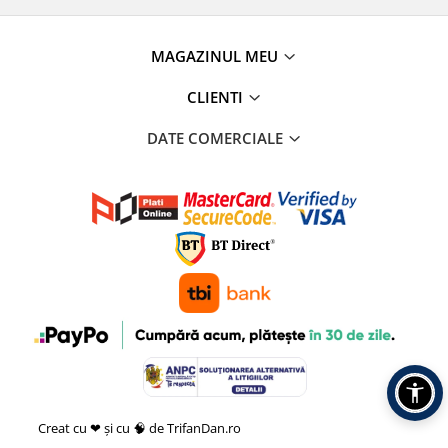
MAGAZINUL MEU
CLIENTI
DATE COMERCIALE
Creat cu ❤ și cu 🧠 de TrifanDan.ro
si
Platforma E-commerce by
Gomag