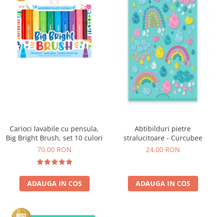
Experimente
Saltele Yoga
Stilouri
Teatru de papusi
Jucarii dentitie
Umbrele
Tempera și acuarele
Jucarii Senzoriale
Carioci lavabile cu pensula,
Abtibilduri pietre
Big Bright Brush, set 10 culori
stralucitoare - Curcubee
70,00 RON
24,00 RON
ADAUGA IN COS
ADAUGA IN COS