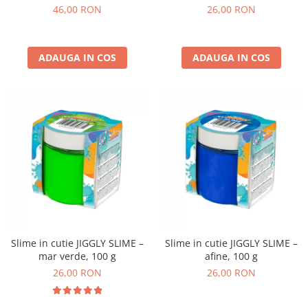
non-alergice - flori si fluturi
46,00 RON
26,00 RON
ADAUGA IN COS
ADAUGA IN COS
Slime in cutie JIGGLY SLIME –
Slime in cutie JIGGLY SLIME –
mar verde, 100 g
afine, 100 g
26,00 RON
26,00 RON