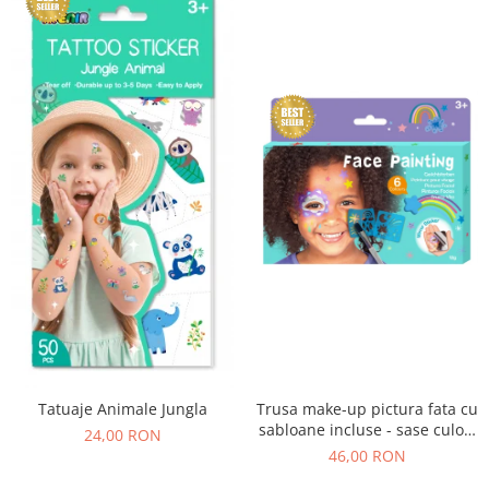
Tatuaje Animale Jungla
Trusa make-up pictura fata cu
sabloane incluse - sase culori
24,00 RON
non-alergice - curcubeu si
46,00 RON
stele