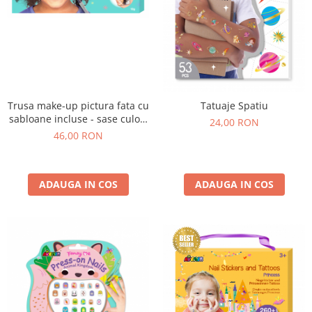
Trusa make-up pictura fata cu
Tatuaje Spatiu
sabloane incluse - sase culori
24,00 RON
non-alergice - curcubeu si
46,00 RON
stele
ADAUGA IN COS
ADAUGA IN COS