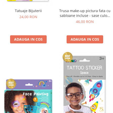
Tatuaje Bijuterii
Trusa make-up pictura fata cu
sabloane incluse - sase culori
24,00 RON
non-alergice - flori si fluturi
46,00 RON
ADAUGA IN COS
ADAUGA IN COS