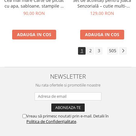
Cea mai mare Carte de pictat
Set de activități pentru Joacă
cu apa, sabloane, stampile si
Senzorială – cutie multi-
jocuri, portabila - Basme
senzorială
90,00 RON
129,00 RON
ADAUGA IN COS
ADAUGA IN COS
1
2
3
505
...
NEWSLETTER
Nu rata ofertele si promotiile noastre
Vreau să primesc noutati prin e-mail. Detalii în
Politica de Confidențialitate
.