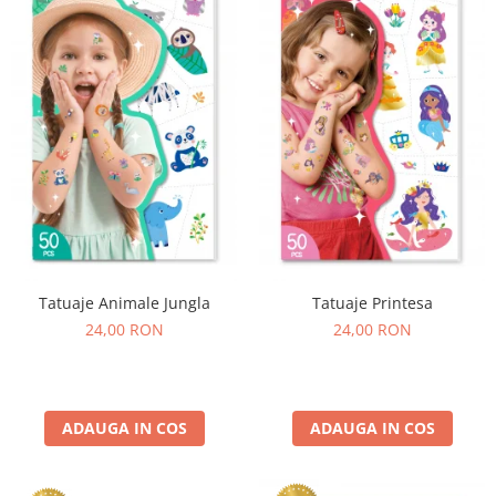
Experimente
Saltele Yoga
Stilouri
Teatru de papusi
Jucarii dentitie
Umbrele
Tempera și acuarele
Jucarii Senzoriale
Tatuaje Animale Jungla
Tatuaje Printesa
24,00 RON
24,00 RON
ADAUGA IN COS
ADAUGA IN COS