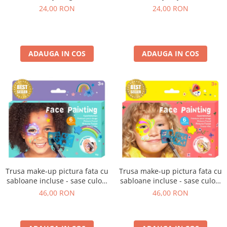
24,00 RON
24,00 RON
ADAUGA IN COS
ADAUGA IN COS
Trusa make-up pictura fata cu
Trusa make-up pictura fata cu
sabloane incluse - sase culori
sabloane incluse - sase culori
non-alergice - curcubeu si
non-alergice - flori si fluturi
46,00 RON
46,00 RON
stele