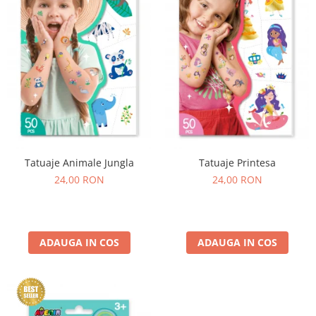
Experimente
Saltele Yoga
Stilouri
Teatru de papusi
Jucarii dentitie
Umbrele
Tempera și acuarele
Jucarii Senzoriale
Tatuaje Animale Jungla
Tatuaje Printesa
24,00 RON
24,00 RON
ADAUGA IN COS
ADAUGA IN COS