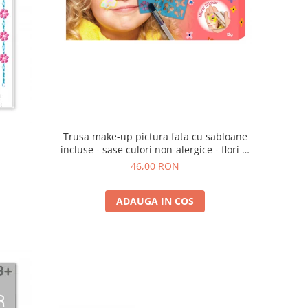
Trusa make-up pictura fata cu sabloane
incluse - sase culori non-alergice - flori si
fluturi
46,00 RON
ADAUGA IN COS