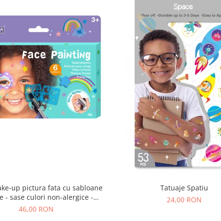
ke-up pictura fata cu sabloane
Tatuaje Spatiu
e - sase culori non-alergice -
24,00 RON
curcubeu si stele
46,00 RON