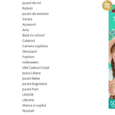
Experimente
Saltele Yoga
Jucarii de rol
Stilouri
Teatru de papusi
Jucarii dentitie
Umbrele
Roboti
Tempera și acuarele
Jucarii de exterior
Jucarii Senzoriale
Varsta
Accesorii
Arta
Back to school
Calatorii
Camera copilului
Dinozauri
Fashion
Halloween
Idei Cadouri Copii
Joaca Libera
Jucarii Bebe
Jucarii lingvistice
Jucarii Parc
LEGO®
Librarie
Mama si copilul
Noutati