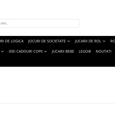
RI DE LOGICA
JOCURI DE SOCIETATE
JUCARII DE ROL
RO
IDEI CADOURI COPII
JUCARII BEBE
LEGO®
NOUTATI
Produsele
1-
24
din
12108
produse