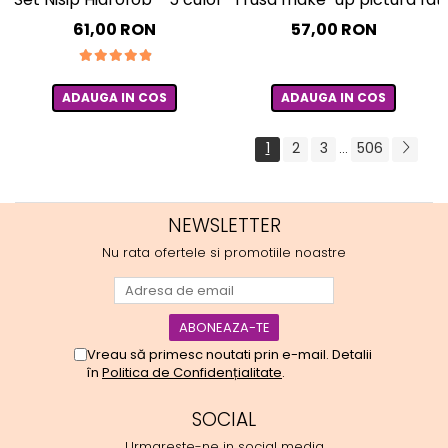
61,00 RON
57,00 RON
ADAUGA IN COS
ADAUGA IN COS
1
2
3
506
...
NEWSLETTER
Nu rata ofertele si promotiile noastre
Vreau să primesc noutati prin e-mail. Detalii
în
Politica de Confidențialitate
.
SOCIAL
Urmareste-ne in social media