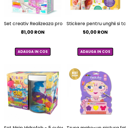
Set creativ Realizeaza propria papusa - Balerina
Stickere pentru unghii si ta
81,00 RON
50,00 RON
ADAUGA IN COS
ADAUGA IN COS
Set Nisip Hidrofob - 5 culori si acvariu
Trusa make-up pictura fata 