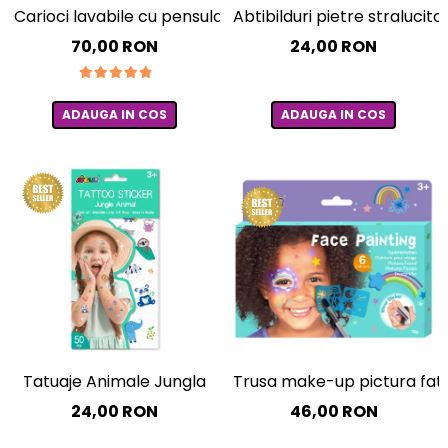
Experimente
Saltele Yoga
Carioci lavabile cu pensula, Big Bright Brush, set 10 culor
Abtibilduri pietre straluci
Stilouri
Teatru de papusi
Jucarii dentitie
Umbrele
70,00 RON
24,00 RON
Tempera și acuarele
Jucarii Senzoriale
ADAUGA IN COS
ADAUGA IN COS
Trusa make-up pictura fata 
Tatuaje Animale Jungla
46,00 RON
24,00 RON