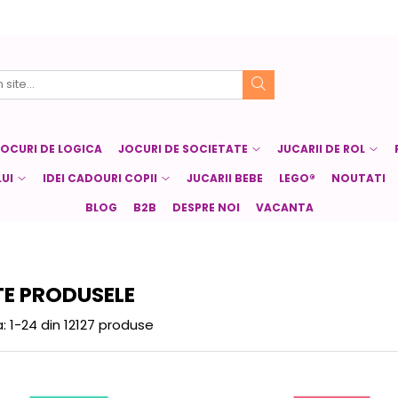
JOCURI DE LOGICA
JOCURI DE SOCIETATE
JUCARII DE ROL
UI
IDEI CADOURI COPII
JUCARII BEBE
LEGO®
NOUTATI
BLOG
B2B
DESPRE NOI
VACANTA
E PRODUSELE
:
1-
24
din
12127
produse