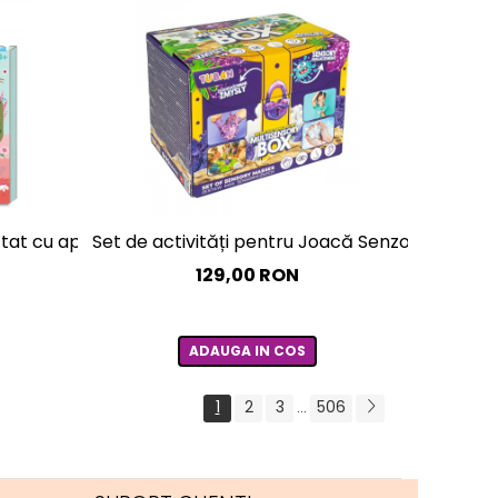
at cu apa, sabloane, stampile si jocuri, portabila - Basm
Set de activități pentru Joacă Senzorială – cut
129,00 RON
ADAUGA IN COS
1
2
3
506
...