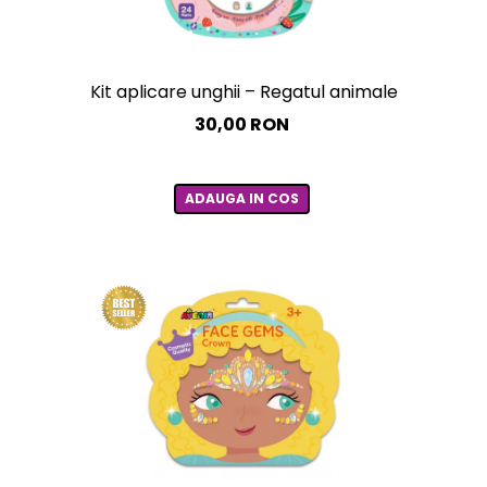
ergice - flori si fluturi
Kit aplicare unghii – Regatul animalelor
30,00 RON
ADAUGA IN COS