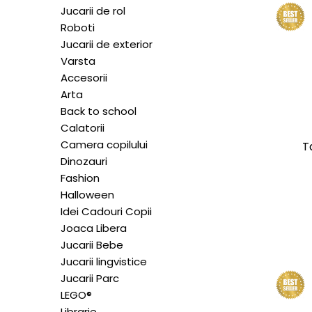
Experimente
Saltele Yoga
Jucarii de rol
Stilouri
Teatru de papusi
Jucarii dentitie
Umbrele
Roboti
Tempera și acuarele
Jucarii de exterior
Jucarii Senzoriale
Varsta
Accesorii
Arta
Back to school
Calatorii
Camera copilului
T
Dinozauri
Fashion
Halloween
Idei Cadouri Copii
Joaca Libera
Jucarii Bebe
Jucarii lingvistice
Jucarii Parc
LEGO®
Librarie