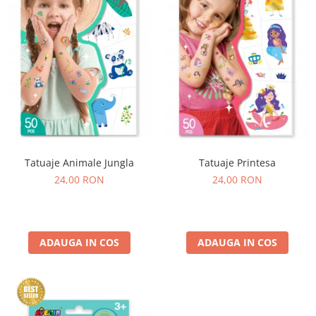
Experimente
Saltele Yoga
Stilouri
Teatru de papusi
Jucarii dentitie
Umbrele
Tempera și acuarele
Jucarii Senzoriale
Tatuaje Animale Jungla
Tatuaje Printesa
24,00 RON
24,00 RON
ADAUGA IN COS
ADAUGA IN COS