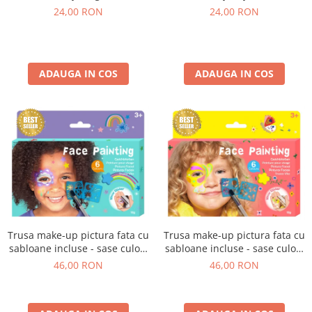
24,00 RON
24,00 RON
ADAUGA IN COS
ADAUGA IN COS
Trusa make-up pictura fata cu
Trusa make-up pictura fata cu
sabloane incluse - sase culori
sabloane incluse - sase culori
non-alergice - curcubeu si
non-alergice - flori si fluturi
46,00 RON
46,00 RON
stele