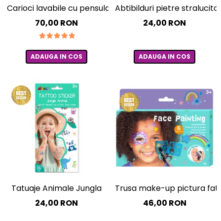
Experimente
Saltele Yoga
Carioci lavabile cu pensula, Big Bright Brush, set 10 culor
Abtibilduri pietre straluci
Stilouri
Teatru de papusi
Jucarii dentitie
Umbrele
70,00 RON
24,00 RON
Tempera și acuarele
Jucarii Senzoriale
ADAUGA IN COS
ADAUGA IN COS
Trusa make-up pictura fata 
Tatuaje Animale Jungla
46,00 RON
24,00 RON