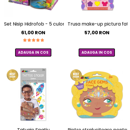
Set Nisip Hidrofob - 5 culori si acvariu
Trusa make-up pictura fata 
61,00 RON
57,00 RON
ADAUGA IN COS
ADAUGA IN COS
Tatuaje Spatiu
Pietre stralucitoare pentru