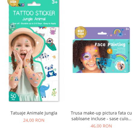
Tatuaje Animale Jungla
Trusa make-up pictura fata cu
sabloane incluse - sase culori
24,00 RON
non-alergice - curcubeu si
46,00 RON
stele