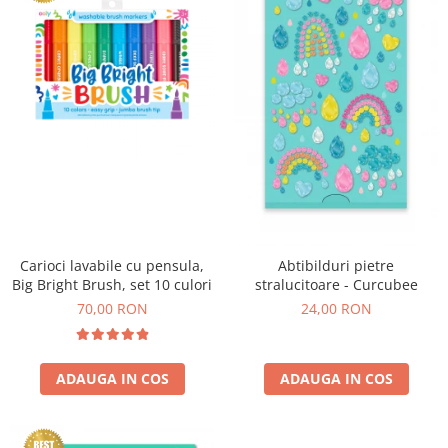
Experimente
Saltele Yoga
Stilouri
Teatru de papusi
Jucarii dentitie
Umbrele
Tempera și acuarele
Jucarii Senzoriale
Carioci lavabile cu pensula,
Abtibilduri pietre
Big Bright Brush, set 10 culori
stralucitoare - Curcubee
70,00 RON
24,00 RON
ADAUGA IN COS
ADAUGA IN COS