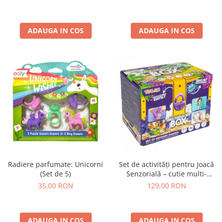
ADAUGA IN COS
ADAUGA IN COS
Radiere parfumate: Unicorni
Set de activități pentru Joacă
(Set de 5)
Senzorială – cutie multi-
senzorială
35,00 RON
129,00 RON
ADAUGA IN COS
ADAUGA IN COS