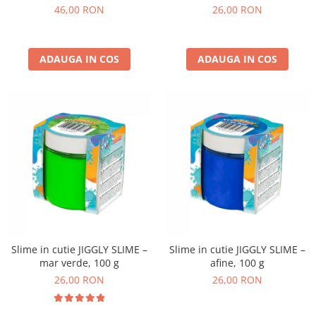
non-alergice - flori si fluturi
46,00 RON
26,00 RON
ADAUGA IN COS
ADAUGA IN COS
Slime in cutie JIGGLY SLIME –
Slime in cutie JIGGLY SLIME –
mar verde, 100 g
afine, 100 g
26,00 RON
26,00 RON