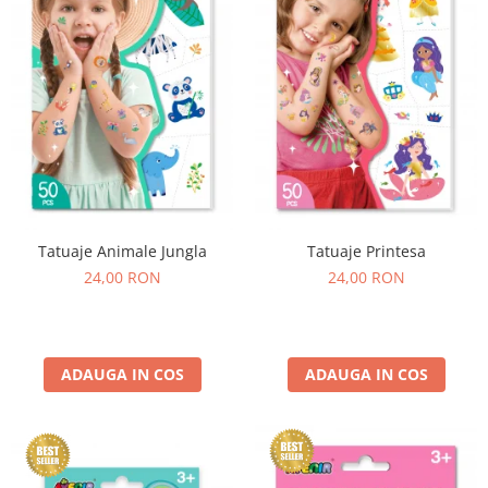
Experimente
Saltele Yoga
Stilouri
Teatru de papusi
Jucarii dentitie
Umbrele
Tempera și acuarele
Jucarii Senzoriale
Tatuaje Animale Jungla
Tatuaje Printesa
24,00 RON
24,00 RON
ADAUGA IN COS
ADAUGA IN COS