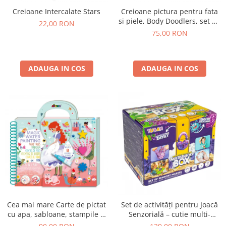
Creioane Intercalate Stars
Creioane pictura pentru fata
si piele, Body Doodlers, set de
22,00 RON
12
75,00 RON
ADAUGA IN COS
ADAUGA IN COS
Cea mai mare Carte de pictat
Set de activități pentru Joacă
cu apa, sabloane, stampile si
Senzorială – cutie multi-
jocuri, portabila - Basme
senzorială