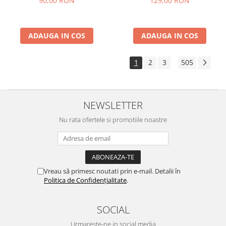
90,00 RON
129,00 RON
ADAUGA IN COS
ADAUGA IN COS
1
2
3
505
...
NEWSLETTER
Nu rata ofertele si promotiile noastre
Vreau să primesc noutati prin e-mail. Detalii în
Politica de Confidențialitate
.
SOCIAL
Urmareste-ne in social media