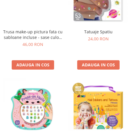
Trusa make-up pictura fata cu
Tatuaje Spatiu
sabloane incluse - sase culori
24,00 RON
non-alergice - curcubeu si
46,00 RON
stele
ADAUGA IN COS
ADAUGA IN COS