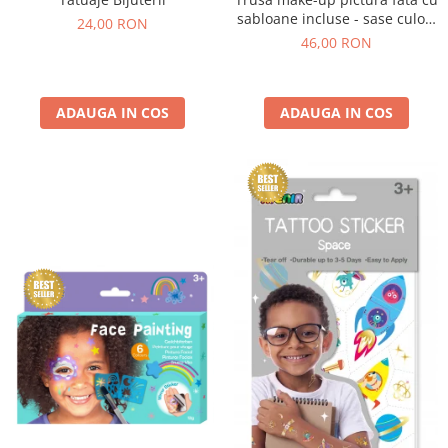
sabloane incluse - sase culori
24,00 RON
non-alergice - flori si fluturi
46,00 RON
ADAUGA IN COS
ADAUGA IN COS