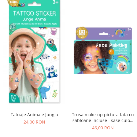
Tatuaje Animale Jungla
Trusa make-up pictura fata cu
sabloane incluse - sase culori
24,00 RON
non-alergice - curcubeu si
46,00 RON
stele