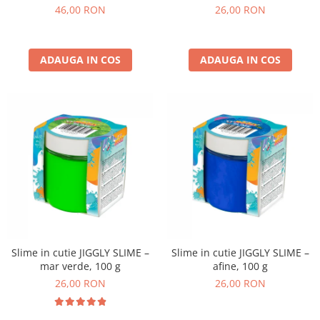
non-alergice - flori si fluturi
46,00 RON
26,00 RON
ADAUGA IN COS
ADAUGA IN COS
Slime in cutie JIGGLY SLIME –
Slime in cutie JIGGLY SLIME –
mar verde, 100 g
afine, 100 g
26,00 RON
26,00 RON