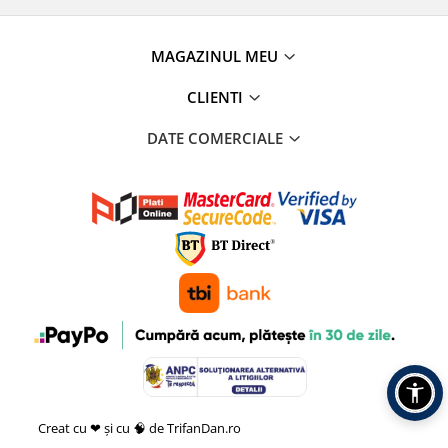
MAGAZINUL MEU
CLIENTI
DATE COMERCIALE
Creat cu ❤ și cu 🧠 de TrifanDan.ro
si
Platforma E-commerce by
Gomag