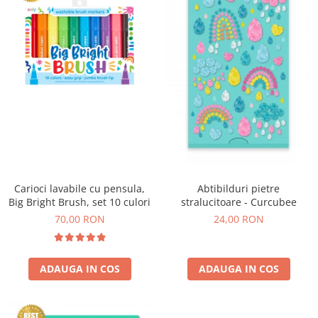
Experimente
Saltele Yoga
Stilouri
Teatru de papusi
Jucarii dentitie
Umbrele
Tempera și acuarele
Jucarii Senzoriale
Carioci lavabile cu pensula,
Abtibilduri pietre
Big Bright Brush, set 10 culori
stralucitoare - Curcubee
70,00 RON
24,00 RON
ADAUGA IN COS
ADAUGA IN COS