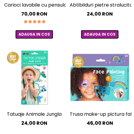
Experimente
Saltele Yoga
Carioci lavabile cu pensula, Big Bright Brush, set 10 culor
Abtibilduri pietre straluci
Stilouri
Teatru de papusi
Jucarii dentitie
Umbrele
70,00 RON
24,00 RON
Tempera și acuarele
Jucarii Senzoriale
ADAUGA IN COS
ADAUGA IN COS
Trusa make-up pictura fata 
Tatuaje Animale Jungla
46,00 RON
24,00 RON