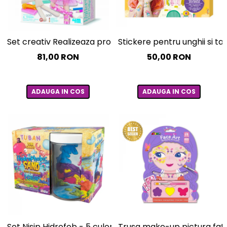
Set creativ Realizeaza propria papusa - Balerina
Stickere pentru unghii si ta
81,00 RON
50,00 RON
ADAUGA IN COS
ADAUGA IN COS
Set Nisip Hidrofob - 5 culori si acvariu
Trusa make-up pictura fata 