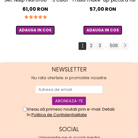
61,00 RON
57,00 RON
ADAUGA IN COS
ADAUGA IN COS
1
2
3
506
...
NEWSLETTER
Nu rata ofertele si promotiile noastre
Vreau să primesc noutati prin e-mail. Detalii
în
Politica de Confidențialitate
.
SOCIAL
Urmareste-ne in social media