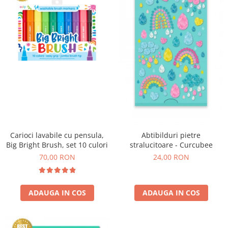
Experimente
Saltele Yoga
Stilouri
Teatru de papusi
Jucarii dentitie
Umbrele
Tempera și acuarele
Jucarii Senzoriale
Carioci lavabile cu pensula,
Abtibilduri pietre
Big Bright Brush, set 10 culori
stralucitoare - Curcubee
70,00 RON
24,00 RON
ADAUGA IN COS
ADAUGA IN COS