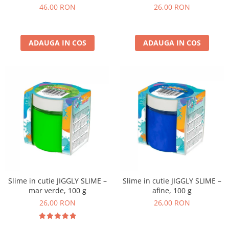
non-alergice - flori si fluturi
46,00 RON
26,00 RON
ADAUGA IN COS
ADAUGA IN COS
Slime in cutie JIGGLY SLIME –
Slime in cutie JIGGLY SLIME –
mar verde, 100 g
afine, 100 g
26,00 RON
26,00 RON