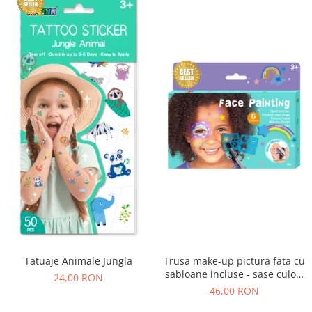
Tatuaje Animale Jungla
Trusa make-up pictura fata cu
sabloane incluse - sase culori
24,00 RON
non-alergice - curcubeu si
46,00 RON
stele