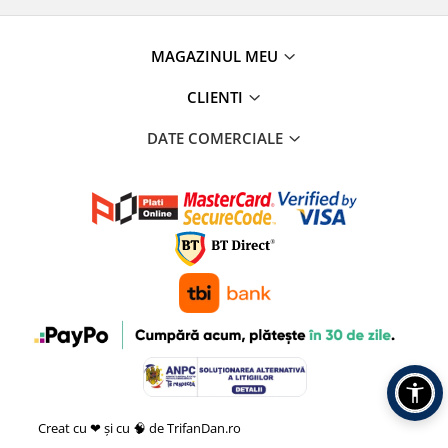
MAGAZINUL MEU
CLIENTI
DATE COMERCIALE
Creat cu ❤ și cu 🧠 de TrifanDan.ro
si
Platforma E-commerce by
Gomag