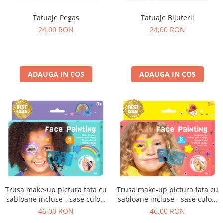
Tatuaje Pegas
Tatuaje Bijuterii
24,00 RON
24,00 RON
ADAUGA IN COS
ADAUGA IN COS
Trusa make-up pictura fata cu
Trusa make-up pictura fata cu
sabloane incluse - sase culori
sabloane incluse - sase culori
non-alergice - curcubeu si
non-alergice - flori si fluturi
46,00 RON
46,00 RON
stele