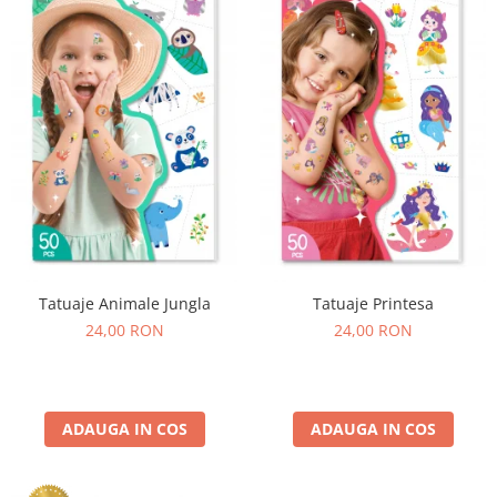
Experimente
Saltele Yoga
Stilouri
Teatru de papusi
Jucarii dentitie
Umbrele
Tempera și acuarele
Jucarii Senzoriale
Tatuaje Animale Jungla
Tatuaje Printesa
24,00 RON
24,00 RON
ADAUGA IN COS
ADAUGA IN COS