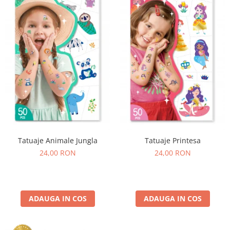
Experimente
Saltele Yoga
Stilouri
Teatru de papusi
Jucarii dentitie
Umbrele
Tempera și acuarele
Jucarii Senzoriale
Tatuaje Animale Jungla
Tatuaje Printesa
24,00 RON
24,00 RON
ADAUGA IN COS
ADAUGA IN COS