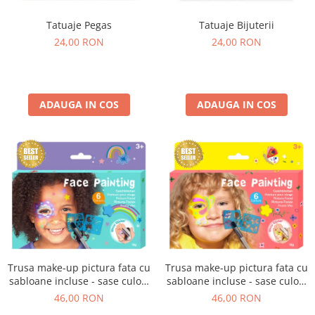
Tatuaje Pegas
Tatuaje Bijuterii
24,00 RON
24,00 RON
ADAUGA IN COS
ADAUGA IN COS
Trusa make-up pictura fata cu
Trusa make-up pictura fata cu
sabloane incluse - sase culori
sabloane incluse - sase culori
non-alergice - curcubeu si
non-alergice - flori si fluturi
46,00 RON
46,00 RON
stele