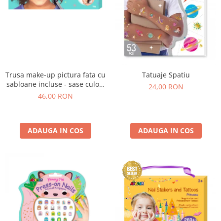
Trusa make-up pictura fata cu
Tatuaje Spatiu
sabloane incluse - sase culori
24,00 RON
non-alergice - curcubeu si
46,00 RON
stele
ADAUGA IN COS
ADAUGA IN COS