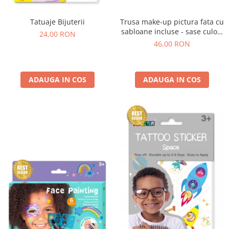
Tatuaje Bijuterii
Trusa make-up pictura fata cu
sabloane incluse - sase culori
24,00 RON
non-alergice - flori si fluturi
46,00 RON
ADAUGA IN COS
ADAUGA IN COS