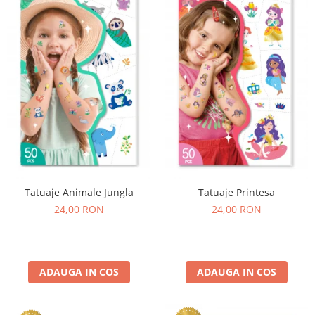
Experimente
Saltele Yoga
Stilouri
Teatru de papusi
Jucarii dentitie
Umbrele
Tempera și acuarele
Jucarii Senzoriale
Tatuaje Animale Jungla
Tatuaje Printesa
24,00 RON
24,00 RON
ADAUGA IN COS
ADAUGA IN COS