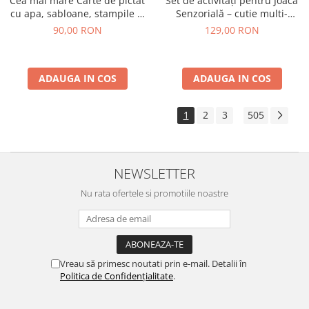
Cea mai mare Carte de pictat
Set de activități pentru Joacă
cu apa, sabloane, stampile si
Senzorială – cutie multi-
jocuri, portabila - Basme
senzorială
90,00 RON
129,00 RON
ADAUGA IN COS
ADAUGA IN COS
1
2
3
505
...
NEWSLETTER
Nu rata ofertele si promotiile noastre
Vreau să primesc noutati prin e-mail. Detalii în
Politica de Confidențialitate
.