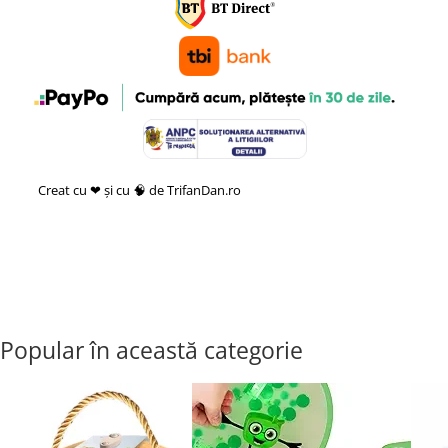
Creat cu ❤ și cu 🧠 de TrifanDan.ro
si
Platforma E-commerce by
Gomag
Popular în această categorie