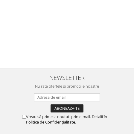
Buna Elena. Astazi au ajuns jocurile. Fetita mea este super
incantata. Am apucat sa deschidem unul dintre ele momentan.
e
Noi mai aveam un joc de la aceasta firma si stiam ca sunt
i
calitative, de aceea am si avut curaj sa comand atat de multe.
Primul deschis a fost cel cu Scufita rosie. Da, a fost totul ok. Au
r
ajuns repede, dupa cum ai si spus. Cutiile au ajuns cu bine.
e
⭐⭐⭐⭐⭐
NEWSLETTER
Nu rata ofertele si promotiile noastre
Vreau să primesc noutati prin e-mail. Detalii în
Politica de Confidențialitate
.