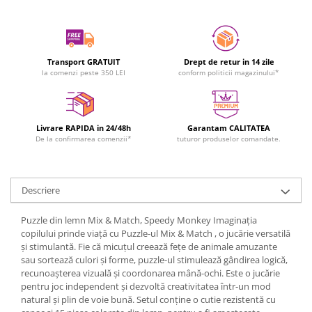
Transport GRATUIT
Drept de retur in 14 zile
la comenzi peste 350 LEI
conform politicii magazinului*
Livrare RAPIDA in 24/48h
Garantam CALITATEA
De la confirmarea comenzii*
tuturor produselor comandate.
Descriere
Puzzle din lemn Mix & Match, Speedy Monkey Imaginația
copilului prinde viață cu Puzzle-ul Mix & Match , o jucărie versatilă
și stimulantă. Fie că micuțul creează fețe de animale amuzante
sau sortează culori și forme, puzzle-ul stimulează gândirea logică,
recunoașterea vizuală și coordonarea mână-ochi. Este o jucărie
pentru joc independent și dezvoltă creativitatea într-un mod
natural și plin de voie bună. Setul conține o cutie rezistentă cu