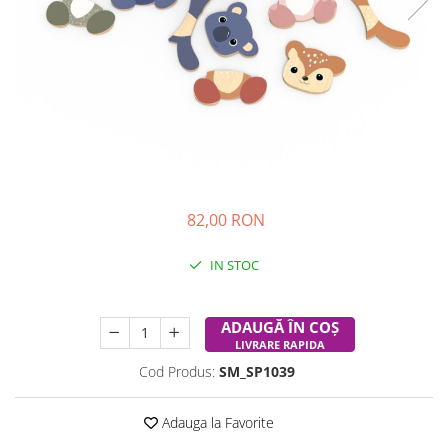
Experimente
Saltele Yoga
Stilouri
Teatru de papusi
Jucarii dentitie
Umbrele
Tempera și acuarele
Jucarii Senzoriale
82,00 RON
IN STOC
Durata de livrare:
24-48 ore
ADAUGĂ ÎN COȘ
LIVRARE RAPIDA
Cod Produs:
SM_SP1039
Adauga la Favorite