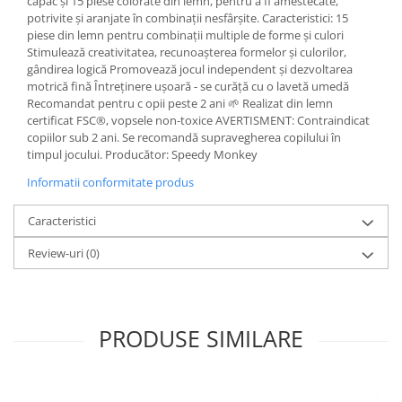
capac și 15 piese colorate din lemn, pentru a fi amestecate,
potrivite și aranjate în combinații nesfârșite. Caracteristici: 15
piese din lemn pentru combinații multiple de forme și culori
Stimulează creativitatea, recunoașterea formelor și culorilor,
gândirea logică Promovează jocul independent și dezvoltarea
motrică fină Întreținere ușoară - se curăță cu o lavetă umedă
Recomandat pentru c opii peste 2 ani 🌱 Realizat din lemn
certificat FSC®, vopsele non-toxice AVERTISMENT: Contraindicat
copiilor sub 2 ani. Se recomandă supravegherea copilului în
timpul jocului. Producător: Speedy Monkey
Informatii conformitate produs
Caracteristici
Review-uri
(0)
PRODUSE SIMILARE