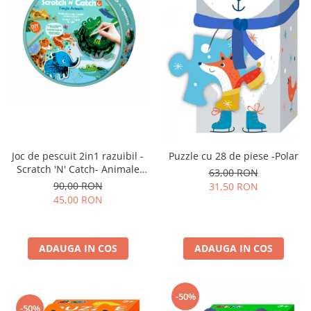
Joc de pescuit 2in1 razuibil -
Puzzle cu 28 de piese -Polar
Scratch 'N' Catch- Animale
63,00 RON
Jungla
90,00 RON
31,50 RON
45,00 RON
ADAUGA IN COS
ADAUGA IN COS
-50%
-50%