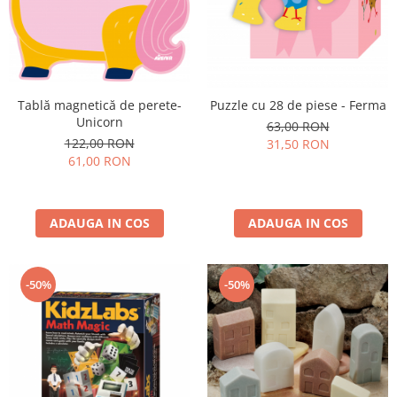
Tablă magnetică de perete-
Puzzle cu 28 de piese - Ferma
Unicorn
63,00 RON
122,00 RON
31,50 RON
61,00 RON
ADAUGA IN COS
ADAUGA IN COS
-50%
-50%