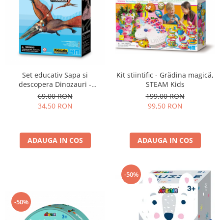
Set educativ Sapa si
Kit stiintific - Grădina magică,
descopera Dinozauri -
STEAM Kids
Pteranodon
69,00 RON
199,00 RON
34,50 RON
99,50 RON
ADAUGA IN COS
ADAUGA IN COS
-50%
-50%