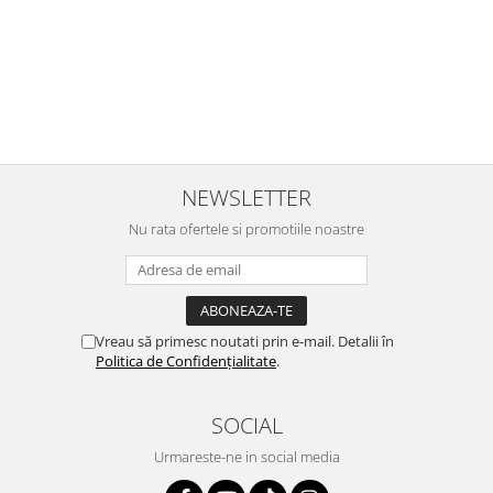
lemn, antemergator din lemn, ele nu sunt niciodata niste simple
jucarii.
Joaca este limbajul comun al copiilor iar prin jucariile educative din
lemn si jocurile educationale, vei reusi sa il inveti pe copilul tau multe
lucruri mult mai usor. Cumpara jocuri si jucarii educative de la
Kidstory.ro!
NEWSLETTER
Nu rata ofertele si promotiile noastre
Vreau să primesc noutati prin e-mail. Detalii în
Politica de Confidențialitate
.
SOCIAL
Urmareste-ne in social media