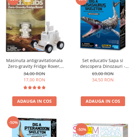
Masinuta antigravitationala
Set educativ Sapa si
Zero-gravity Fridge Rover,
descopera Dinozauri -
KidzLabs
Mosasaurus
34,00 RON
69,00 RON
17,00 RON
34,50 RON
ADAUGA IN COS
ADAUGA IN COS
-50%
-50%