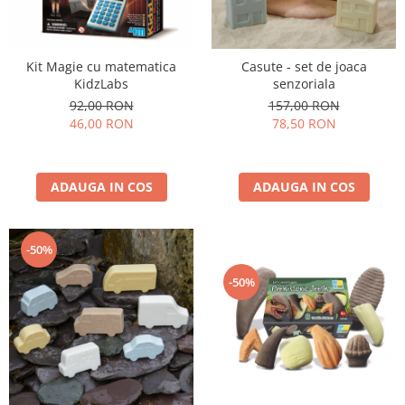
Kit Magie cu matematica
Casute - set de joaca
KidzLabs
senzoriala
92,00 RON
157,00 RON
46,00 RON
78,50 RON
ADAUGA IN COS
ADAUGA IN COS
-50%
-50%