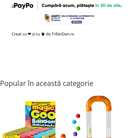
Creat cu ❤ și cu 🧠 de TrifanDan.ro
si
Platforma E-commerce by
Gomag
Popular în această categorie