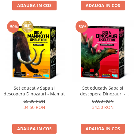
ADAUGA IN COS
ADAUGA IN COS
-50%
-50%
Set educativ Sapa si
Set educativ Sapa si
descopera Dinozauri - Mamut
descopera Dinozauri -
Stegosaurus
69,00 RON
69,00 RON
34,50 RON
34,50 RON
ADAUGA IN COS
ADAUGA IN COS