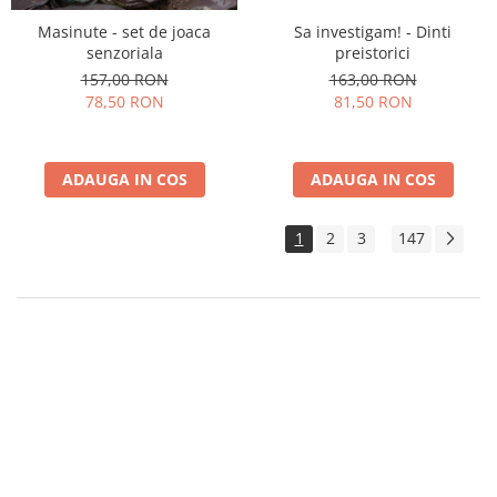
Sa investigam! - Dinti
Masinute - set de joaca
preistorici
senzoriala
163,00 RON
157,00 RON
81,50 RON
78,50 RON
ADAUGA IN COS
ADAUGA IN COS
1
2
3
147
...
Educatia incepe prin joaca! Iti punem la dispozitie o gama variata de
jucarii educative pentru copii
ca sa alegi ce iti place. Vei descoperi in
magazin jucarii pentru motricitatea fina, jucarii Montessori din lemn,
jucarii senzoriale, jocuri puzzle din lemn sau puzzle magnetic, jocuri de
memorie si multe alte jucarii educationale.
Dezvolta intelegerea, logica si memoria copilului prin alegerea unor
jucarii conceptuale care pun bazele strategului de mai tarziu. Fie ca
alegi sortator forme lemn, masuta de activitati, curcubeu lemn
stiva, centru activitati din lemn sau cuburi de construit din