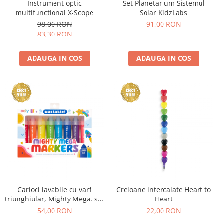
Instrument optic
Set Planetarium Sistemul
multifunctional X-Scope
Solar KidzLabs
98,00 RON
91,00 RON
83,30 RON
ADAUGA IN COS
ADAUGA IN COS
Carioci lavabile cu varf
Creioane intercalate Heart to
triunghiular, Mighty Mega, set
Heart
8 culori
54,00 RON
22,00 RON