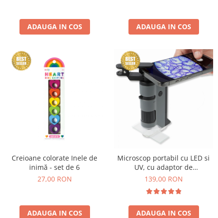
ADAUGA IN COS
ADAUGA IN COS
Creioane colorate Inele de
Microscop portabil cu LED si
inimă - set de 6
UV, cu adaptor de
smartphone, marire 100-250x,
27,00 RON
139,00 RON
MicroFlip
ADAUGA IN COS
ADAUGA IN COS