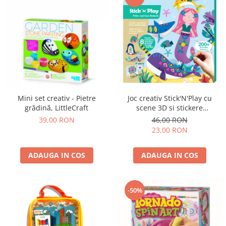
Joc creativ Stick'N'Play cu
Mini set creativ - Pietre
scene 3D si stickere
grădină, LittleCraft
repozitionabile - Animale
46,00 RON
39,00 RON
polare si marine
23,00 RON
ADAUGA IN COS
ADAUGA IN COS
-50%