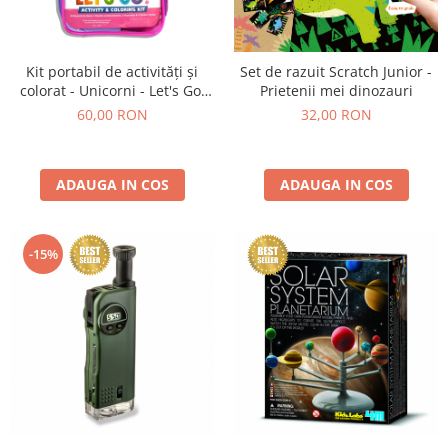
Kit portabil de activități și
Set de razuit Scratch Junior -
colorat - Unicorni - Let's Go!
Prietenii mei dinozauri
Unicorn Candy Town
60,00 RON
32,00 RON
ADAUGA IN COS
ADAUGA IN COS
-15%