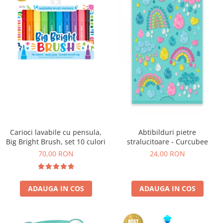
Experimente
Saltele Yoga
Stilouri
Teatru de papusi
Jucarii dentitie
Umbrele
Tempera și acuarele
Jucarii Senzoriale
Carioci lavabile cu pensula,
Abtibilduri pietre
Big Bright Brush, set 10 culori
stralucitoare - Curcubee
70,00 RON
24,00 RON
ADAUGA IN COS
ADAUGA IN COS