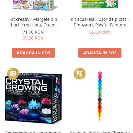
Kit creativ - Margele din
Kit acuarelă - Usor de pictat -
hartie reciclata, Green
Dinozauri, Playful Painters
Creativity
71,00 RON
55,00 RON
35,50 RON
ADAUGA IN COS
ADAUGA IN COS
Set complet de experimente
Creioane intercalate Charm to