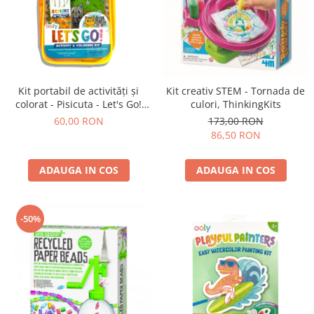
Kit portabil de activități și
Kit creativ STEM - Tornada de
colorat - Pisicuta - Let's Go!
culori, ThinkingKits
Kitty in the City
60,00 RON
173,00 RON
86,50 RON
ADAUGA IN COS
ADAUGA IN COS
-50%