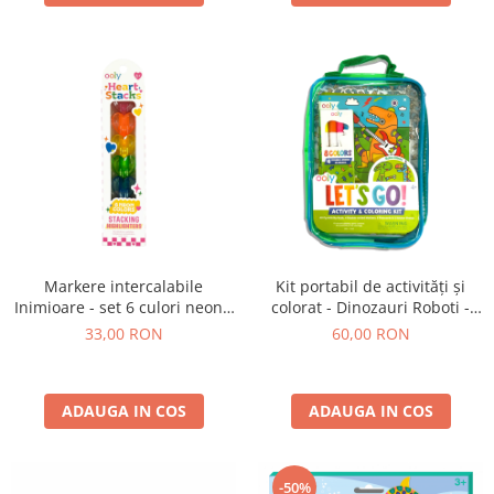
Markere intercalabile
Kit portabil de activități și
Inimioare - set 6 culori neon -
colorat - Dinozauri Roboti -
Heart
Let's Go! Robo Dinos
33,00 RON
60,00 RON
ADAUGA IN COS
ADAUGA IN COS
-50%