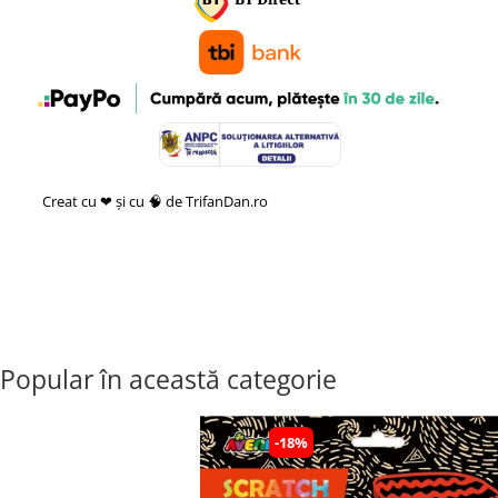
Creat cu ❤ și cu 🧠 de TrifanDan.ro
si
Platforma E-commerce by
Gomag
Popular în această categorie
-18%