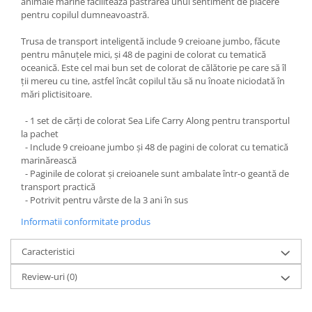
animale marine facilitează păstrarea unui sentiment de plăcere
pentru copilul dumneavoastră.
Trusa de transport inteligentă include 9 creioane jumbo, făcute
pentru mânuțele mici, și 48 de pagini de colorat cu tematică
oceanică. Este cel mai bun set de colorat de călătorie pe care să îl
ții mereu cu tine, astfel încât copilul tău să nu înoate niciodată în
mări plictisitoare.
- 1 set de cărți de colorat Sea Life Carry Along pentru transportul
la pachet
- Include 9 creioane jumbo și 48 de pagini de colorat cu tematică
marinărească
- Paginile de colorat și creioanele sunt ambalate într-o geantă de
transport practică
- Potrivit pentru vârste de la 3 ani în sus
Informatii conformitate produs
Caracteristici
Review-uri
(0)