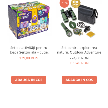
-15%
Set de activități pentru
Set pentru explorarea
Joacă Senzorială – cutie
naturii, Outdoor Adventure
multi-senzorială
129,00 RON
224,00 RON
190,40 RON
ADAUGA IN COS
ADAUGA IN COS
Parerea clientilor conteaza: