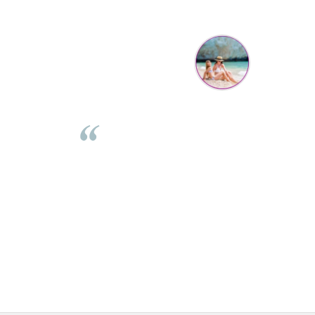
Mihaela Bastea
Buna Elena. Astazi au ajuns jocurile. Fetita mea este super
incantata. Am apucat sa deschidem unul dintre ele momentan.
e
Noi mai aveam un joc de la aceasta firma si stiam ca sunt
i
calitative, de aceea am si avut curaj sa comand atat de multe.
Primul deschis a fost cel cu Scufita rosie. Da, a fost totul ok. Au
r
ajuns repede, dupa cum ai si spus. Cutiile au ajuns cu bine.
e
⭐⭐⭐⭐⭐