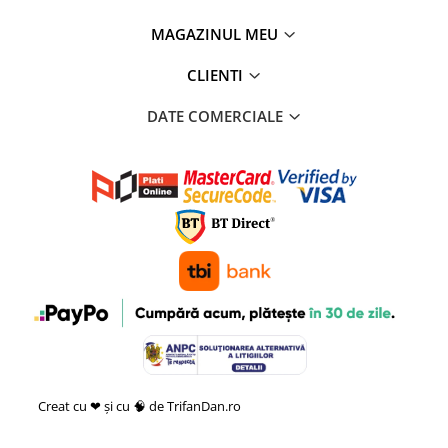
MAGAZINUL MEU
CLIENTI
DATE COMERCIALE
Creat cu ❤ și cu 🧠 de TrifanDan.ro
si
Platforma E-commerce by
Gomag