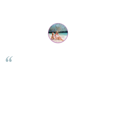
Parerea clientilor conteaza:
Mihaela Bastea
Buna Elena. Astazi au ajuns jocurile. Fetita mea este super
incantata. Am apucat sa deschidem unul dintre ele momentan.
e
Noi mai aveam un joc de la aceasta firma si stiam ca sunt
i
calitative, de aceea am si avut curaj sa comand atat de multe.
Primul deschis a fost cel cu Scufita rosie. Da, a fost totul ok. Au
r
ajuns repede, dupa cum ai si spus. Cutiile au ajuns cu bine.
e
⭐⭐⭐⭐⭐