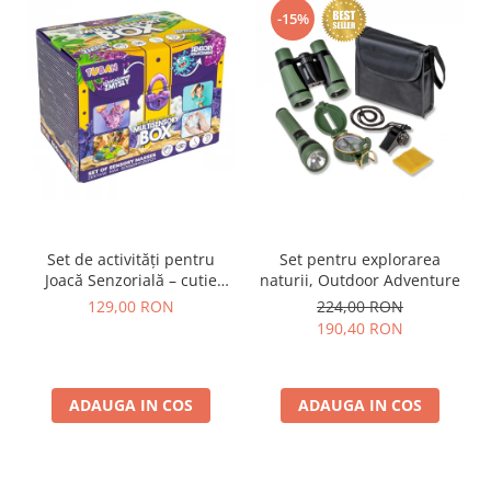
-15%
Set de activități pentru
Set pentru explorarea
Joacă Senzorială – cutie
naturii, Outdoor Adventure
multi-senzorială
129,00 RON
224,00 RON
190,40 RON
ADAUGA IN COS
ADAUGA IN COS