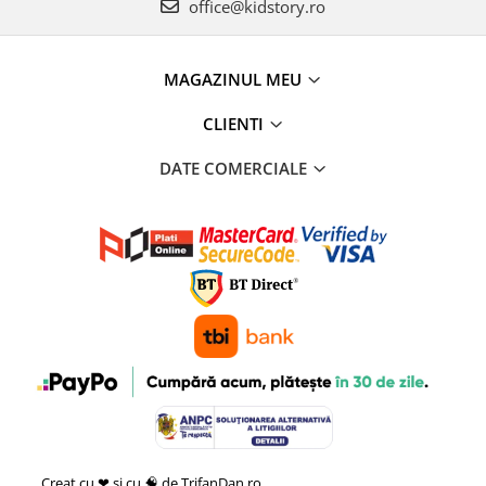
office@kidstory.ro
MAGAZINUL MEU
CLIENTI
DATE COMERCIALE
Creat cu ❤ și cu 🧠 de TrifanDan.ro
si
Platforma E-commerce by