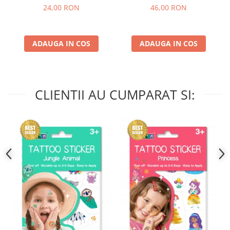
culori non-alergice -
24,00 RON
46,00 RON
curcubeu si stele
ADAUGA IN COS
ADAUGA IN COS
CLIENTII AU CUMPARAT SI: