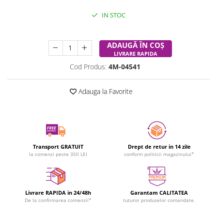
IN STOC
Durata de livrare:
24-48 ore
ADAUGĂ ÎN COȘ
LIVRARE RAPIDA
Cod Produs:
4M-04541
Adauga la Favorite
Transport GRATUIT
Drept de retur in 14 zile
la comenzi peste 350 LEI
conform politicii magazinului*
Livrare RAPIDA in 24/48h
Garantam CALITATEA
De la confirmarea comenzii*
tuturor produselor comandate.