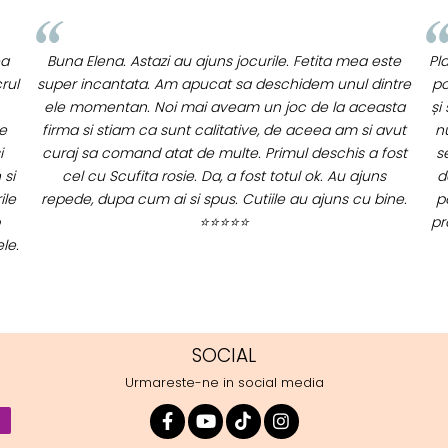
te
Placa a fost super-apreciata de cei mici, la petrecere,
tre
poate fi folosita de 2 copii in același timp, se legănau
fai
ta
și se urcau impreuna. Celui mic ii place foarte mult și
vut
nu ma gandeam ca o poate folosi în atâtea moduri:
c
ost
se leagana pe ea stand jos, o folosește ca pe placa
as
de surf, se târăște pe sub ea, se joaca cu masinute,
ne.
poate chiar și sa manance pe ea. Multumim pentru
promptitudine iar placa arata foarte frumos, cu acea
margine colorata.
⭐⭐⭐⭐⭐
SOCIAL
Urmareste-ne in social media