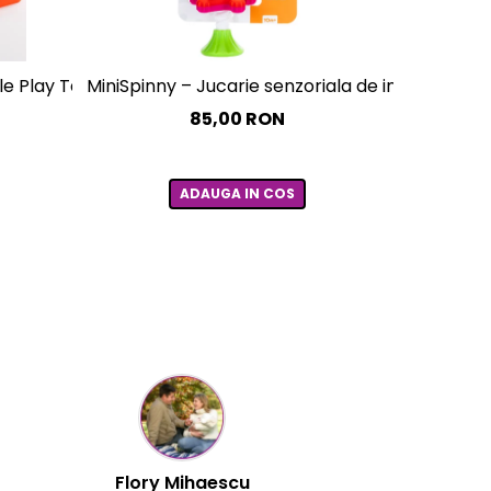
le Play Tab Essential
MiniSpinny – Jucarie senzoriala de insurubat
Set Brăța
85,00 RON
ADAUGA IN COS
Cristina Hanga