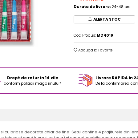
Durata de livrare:
24-48 ore
ALERTA STOC
Cod Produs:
MD4019
Adauga la Favorite
Drept de retur in 14 zile
Livrare RAPIDA in 
conform politicii magazinului*
De la confirmarea com
ti si cu briose decorate chiar de tine! Setul contine 4 prajiturele din lem
 o folosesti cand lucrezi cu tava) si carioci lavabile pentru decorare