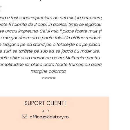
Tot ce am comandat pana acum a fost suuuper, f
ne chestii si livrarea de nota 100 ... de pe o zi pe alta
. Aveam emotii ca nu va ajunge swayer pt ziua
opilului din weekend, dar e joi azi si a ajuns :) abia
tept sa ii dau cadoul :D revin cu feedback apoi. Va
multumesc !! <3
⭐⭐⭐⭐⭐
SUPORT CLIENTI
9-17
office@kidstory.ro