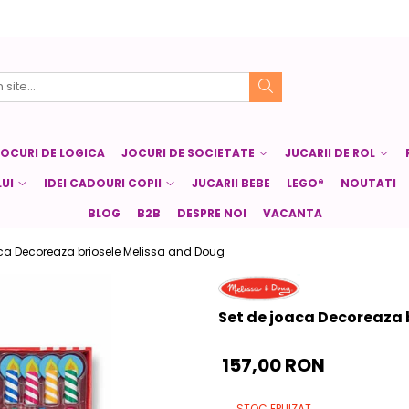
JOCURI DE LOGICA
JOCURI DE SOCIETATE
JUCARII DE ROL
UI
IDEI CADOURI COPII
JUCARII BEBE
LEGO®
NOUTATI
BLOG
B2B
DESPRE NOI
VACANTA
ca Decoreaza briosele Melissa and Doug
Set de joaca Decoreaza 
157,00 RON
STOC EPUIZAT