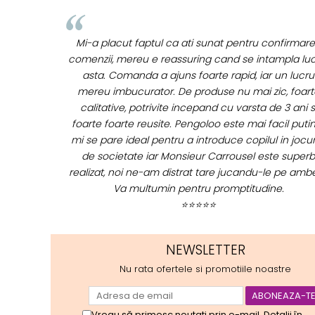
onfirmarea
Buna Elena. Astazi au ajuns jocurile. Fetita mea es
mpla lucrul
super incantata. Am apucat sa deschidem unul din
 un lucru
ele momentan. Noi mai aveam un joc de la aceas
c, foarte
firma si stiam ca sunt calitative, de aceea am si a
e 3 ani si
curaj sa comand atat de multe. Primul deschis a f
cil putin si
cel cu Scufita rosie. Da, a fost totul ok. Au ajuns
 in jocurile
repede, dupa cum ai si spus. Cutiile au ajuns cu bi
te superb
⭐⭐⭐⭐⭐
e pe ambele.
e.
NEWSLETTER
Nu rata ofertele si promotiile noastre
Vreau să primesc noutati prin e-mail. Detalii în