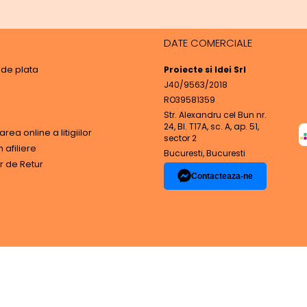
DATE COMERCIALE
de plata
Proiecte si Idei Srl
J40/9563/2018
RO39581359
Str. Alexandru cel Bun nr.
24, Bl. T17A, sc. A, ap. 51,
rea online a litigiilor
sector 2
afiliere
Bucuresti, Bucuresti
r de Retur
Contacteaza-ne