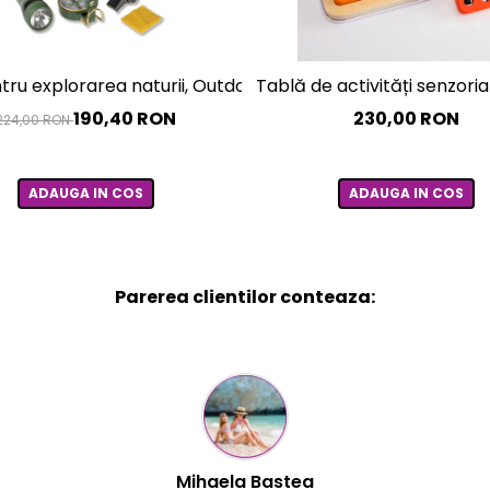
utie multi-senzorială
tru explorarea naturii, Outdoor Adventure
Tablă de activități senzoria
190,40 RON
230,00 RON
224,00 RON
ADAUGA IN COS
ADAUGA IN COS
Parerea clientilor conteaza:
Flory Mihaescu