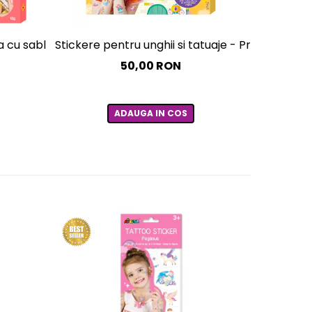
-alergice - curcubeu si stele
u sabloane incluse - sase culori non-alergice - flori si fl
Stickere pentru unghii si tatuaje - Printesa
Pietre st
50,00 RON
ADAUGA IN COS