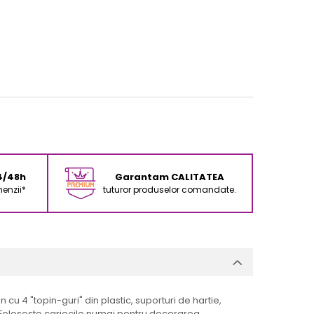
24/48h
Garantam CALITATEA
enzii*
tuturor produselor comandate.
n cu 4 "topin-guri" din plastic, suporturi de hartie,
. Foloseste cariocile numai pentru decorarea