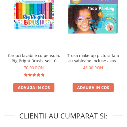
Carioci lavabile cu pensula,
Trusa make-up pictura fata
Big Bright Brush, set 10
cu sabloane incluse - sase
culori
culori non-alergice -
70,00 RON
46,00 RON
curcubeu si stele
ADAUGA IN COS
ADAUGA IN COS
CLIENTII AU CUMPARAT SI: