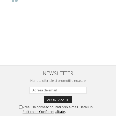
Buna Elena. Astazi au ajuns jocurile. Fetita mea este super
incantata. Am apucat sa deschidem unul dintre ele momentan.
e
Noi mai aveam un joc de la aceasta firma si stiam ca sunt
i
calitative, de aceea am si avut curaj sa comand atat de multe.
Primul deschis a fost cel cu Scufita rosie. Da, a fost totul ok. Au
r
ajuns repede, dupa cum ai si spus. Cutiile au ajuns cu bine.
e
⭐⭐⭐⭐⭐
NEWSLETTER
Nu rata ofertele si promotiile noastre
Vreau să primesc noutati prin e-mail. Detalii în
Politica de Confidențialitate
.