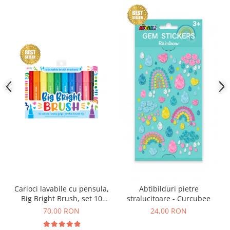
Carioci lavabile cu pensula,
Abtibilduri pietre
Big Bright Brush, set 10
stralucitoare - Curcubee
culori
70,00 RON
24,00 RON