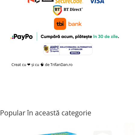
Creat cu ❤ și cu 🧠 de TrifanDan.ro
si
Platforma E-commerce by
Gomag
Popular în această categorie