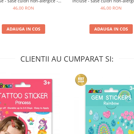
se - sase culori non-alergice -
incluse - sase culori non-alergic
curcubeu si stele
si fluturi
46,00 RON
46,00 RON
ADAUGA IN COS
ADAUGA IN COS
CLIENTII AU CUMPARAT SI: