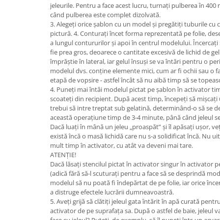
jeleurile. Pentru a face acest lucru, turnați pulberea în 40
când pulberea este complet dizolvată.
3. Alegeți orice șablon cu un model și pregătiți tuburile cu cu
pictură. 4. Conturați încet forma reprezentată pe folie, dese
a lungul contururilor și apoi în centrul modelului. Încercați 
fie prea gros, deoarece o cantitate excesivă de lichid de ge
împrăștie în lateral, iar gelul însuși se va întări pentru o 
modelul dvs. conține elemente mici, cum ar fi ochii sau o față 
etapă de vopsire - astfel încât să nu aibă timp să se topeas
4. Puneți mai întâi modelul pictat pe șablon în activator t
scoateți din recipient. După acest timp, începeți să mișcați
trebui să intre treptat sub gelatină, determinând-o să se 
această operațiune timp de 3-4 minute, până când jeleul se
Dacă luați în mână un jeleu „proaspăt” și îl apăsați ușor, veț
există încă o masă lichidă care nu s-a solidificat încă. Nu ui
mult timp în activator, cu atât va deveni mai tare.
ATENȚIE!
Dacă lăsați stencilul pictat în activator singur în activato
(adică fără să-l scuturați pentru a face să se desprindă mod
modelul să nu poată fi îndepărtat de pe folie, iar orice înce
a distruge efectele lucrării dumneavoastră.
5. Aveți grijă să clătiți jeleul gata întărit în apă curată pent
activator de pe suprafața sa. După o astfel de baie, jeleul va