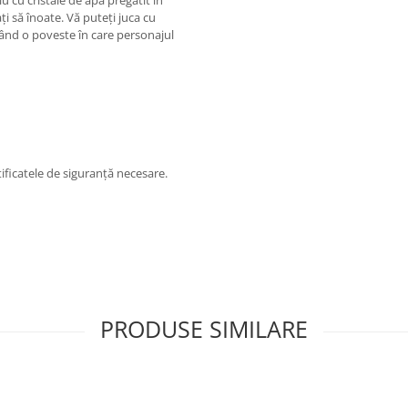
iu cu cristale de apă pregătit în
sați să înoate. Vă puteți juca cu
tând o poveste în care personajul
ificatele de siguranță necesare.
PRODUSE SIMILARE