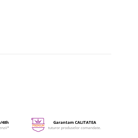
4/48h
Garantam CALITATEA
enzii*
tuturor produselor comandate.