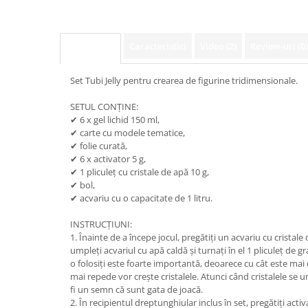
Caracteristici
Video
(2)
Review-uri
(0)
Descriere
Set Tubi Jelly pentru crearea de figurine tridimensionale.
SETUL CONȚINE:
✔ 6 x gel lichid 150 ml,
✔ carte cu modele tematice,
✔ folie curată,
✔ 6 x activator 5 g,
✔ 1 pliculeț cu cristale de apă 10 g,
✔ bol,
✔ acvariu cu o capacitate de 1 litru.
INSTRUCȚIUNI:
1. Înainte de a începe jocul, pregătiți un acvariu cu cristale
umpleți acvariul cu apă caldă și turnați în el 1 pliculeț de
o folosiți este foarte importantă, deoarece cu cât este mai c
mai repede vor crește cristalele. Atunci când cristalele se u
fi un semn că sunt gata de joacă.
2. În recipientul dreptunghiular inclus în set, pregătiți acti