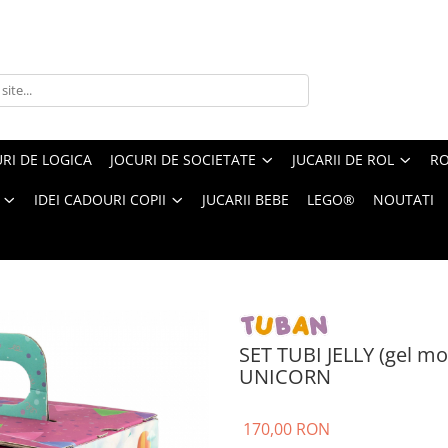
RI DE LOGICA
JOCURI DE SOCIETATE
JUCARII DE ROL
RO
IDEI CADOURI COPII
JUCARII BEBE
LEGO®
NOUTATI
Y (gel modelator) cu 6 culori si acvariu mic – UNICORN
SET TUBI JELLY (gel mod
UNICORN
170,00 RON