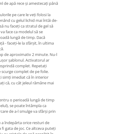
0 ml de apă rece și amestecați până
lorile pe care le veți folosi la
nând cu gelul lichid mai întâi de-
să nu faceți ca stratul de gel să
l va face ca modelul să se
perioadă lungă de timp. Dacă
- faceți-le la sfârșit, în ultima
că.
imp de aproximativ 2 minute. Nu-l
 ușor șablonul. Activatorul ar
desprindă complet. Repetați
 scurge complet de pe folie.
i simți imediat că în interior
tați că, cu cât jeleul rămâne mai
r pentru o perioadă lungă de timp
elul), se poate întâmpla ca
rcare de a-l smulge va sfârși prin
ru a îndepărta orice resturi de
 fi gata de joc. Ce altceva puteți