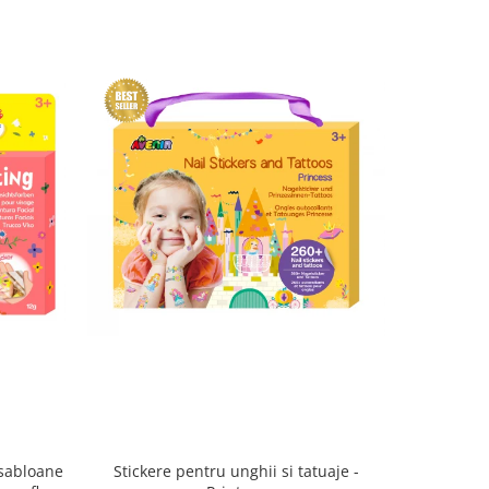
 sabloane
Stickere pentru unghii si tatuaje -
Pietre 