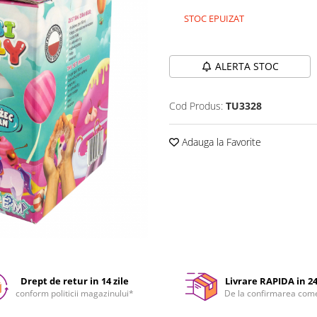
STOC EPUIZAT
Durata de livrare:
24-48 ore
ALERTA STOC
Cod Produs:
TU3328
Adauga la Favorite
Drept de retur in 14 zile
Livrare RAPIDA in 2
conform politicii magazinului*
De la confirmarea com