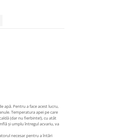
 de apă. Pentru a face acest lucru,
 granule. Temperatura apei pe care
aldă (dar nu fierbinte!), cu atât
mflă și umplu întregul acvariu, va
vatorul necesar pentru a întări