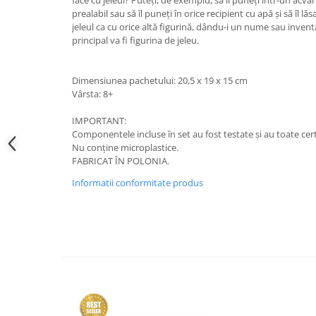
face cu jeleul? Puteți, de exemplu, să îl puneți într-un acvar
prealabil sau să îl puneți în orice recipient cu apă și să îl lă
jeleul ca cu orice altă figurină, dându-i un nume sau inven
principal va fi figurina de jeleu.
Dimensiunea pachetului: 20,5 x 19 x 15 cm
Vârsta: 8+
IMPORTANT:
Componentele incluse în set au fost testate și au toate cert
Nu conține microplastice.
FABRICAT ÎN POLONIA.
Informatii conformitate produs