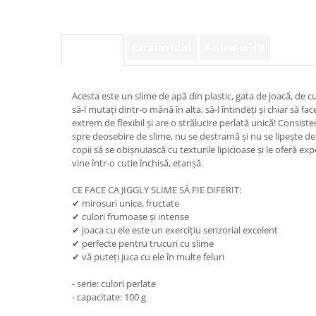
Caracteristici
Review-uri
(0)
Descriere
Acesta este un slime de apă din plastic, gata de joacă, de cu
să-l mutați dintr-o mână în alta, să-l întindeți și chiar să face
extrem de flexibil și are o strălucire perlată unică! Consist
spre deosebire de slime, nu se destramă și nu se lipește de 
copii să se obișnuiască cu texturile lipicioase și le oferă exp
vine într-o cutie închisă, etanșă.
CE FACE CA JIGGLY SLIME SĂ FIE DIFERIT:
✔ mirosuri unice, fructate
✔ culori frumoase și intense
✔ joaca cu ele este un exercițiu senzorial excelent
✔ perfecte pentru trucuri cu slime
✔ vă puteți juca cu ele în multe feluri
- serie: culori perlate
- capacitate: 100 g