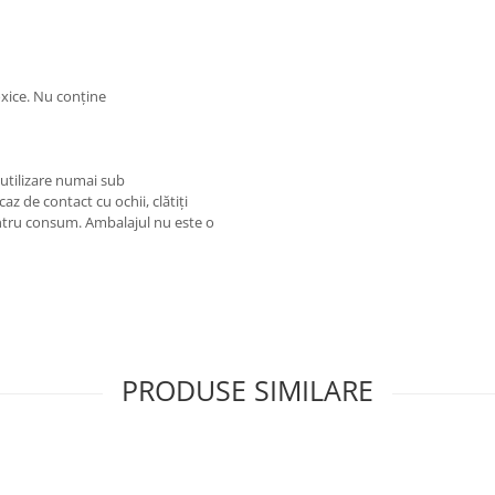
oxice. Nu conține
 utilizare numai sub
az de contact cu ochii, clătiți
entru consum. Ambalajul nu este o
PRODUSE SIMILARE