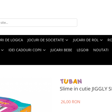
RI DE LOGICA
JOCURI DE SOCIETATE
JUCARII DE ROL
RO
IDEI CADOURI COPII
JUCARII BEBE
LEGO®
NOUTATI
 JIGGLY SLIME – roz perlat, 100 g
Slime in cutie JIGGLY S
26,00 RON