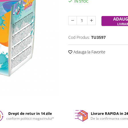
IN STOC
Durata de livrare:
24-48 ore
ADAUG
LIVRA
Cod Produs:
TU3597
Adauga la Favorite
Drept de retur in 14 zile
Livrare RAPIDA in 2
conform politicii magazinului*
De la confirmarea com