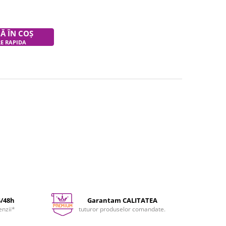
Ă ÎN COȘ
RE RAPIDA
4/48h
Garantam CALITATEA
enzii*
tuturor produselor comandate.