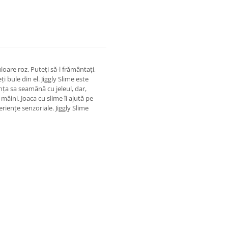
loare roz. Puteți să-l frământați,
ți bule din el. Jiggly Slime este
ența sa seamănă cu jeleul, dar,
mâini. Joaca cu slime îi ajută pe
eriențe senzoriale. Jiggly Slime