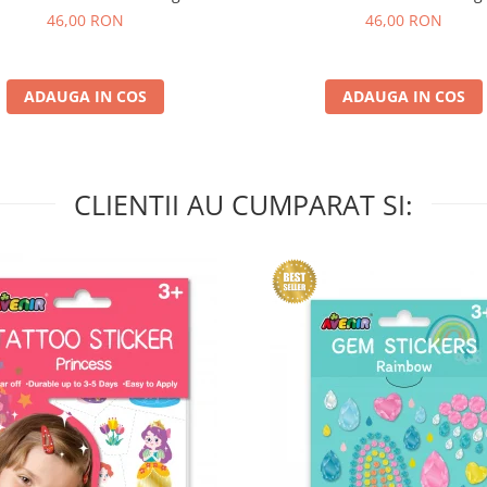
curcubeu si stele
si fluturi
46,00 RON
46,00 RON
ADAUGA IN COS
ADAUGA IN COS
CLIENTII AU CUMPARAT SI: