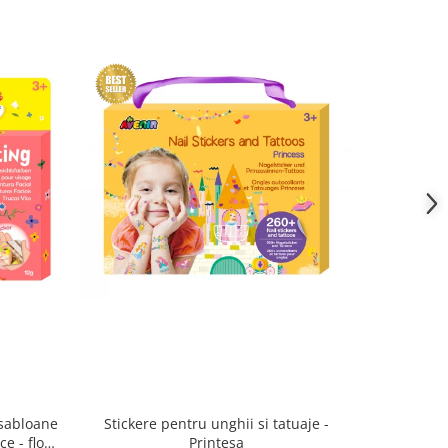
 sabloane
Stickere pentru unghii si tatuaje -
Pietre 
e - flori
Printesa