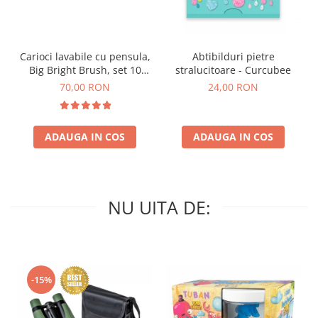
Carioci lavabile cu pensula,
Abtibilduri pietre
Big Bright Brush, set 10
stralucitoare - Curcubee
culori
70,00 RON
24,00 RON
ADAUGA IN COS
ADAUGA IN COS
NU UITA DE:
-15%