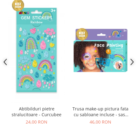
Abtibilduri pietre
Trusa make-up pictura fata
stralucitoare - Curcubee
cu sabloane incluse - sase
culori non-alergice -
24,00 RON
46,00 RON
curcubeu si stele