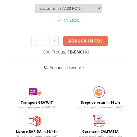
IN STOC
Durata de livrare:
24-48 ore
ADAUGA IN COS
Cod Produs:
FB-ENCH-1
Adauga la Favorite
Transport GRATUIT
Drept de retur in 14 zile
la comenzi peste 350 LEI
conform politicii magazinului*
Livrare RAPIDA in 24/48h
Garantam CALITATEA
De la confirmarea comenzii*
tuturor produselor comandate.