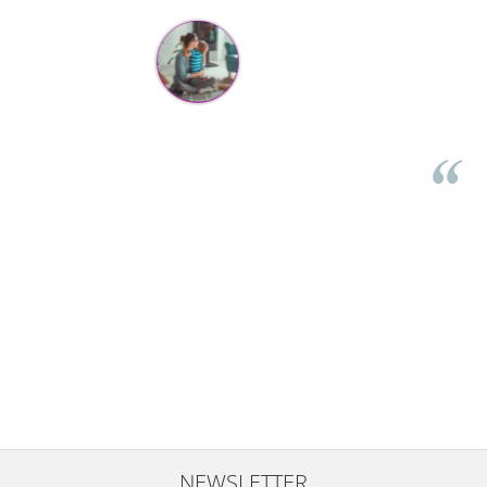
Mihaela Bastea
Buna Elena. Astazi au ajuns jocurile. Fetita mea este super
incantata. Am apucat sa deschidem unul dintre ele momentan.
e
Noi mai aveam un joc de la aceasta firma si stiam ca sunt
i
calitative, de aceea am si avut curaj sa comand atat de multe.
Primul deschis a fost cel cu Scufita rosie. Da, a fost totul ok. Au
r
ajuns repede, dupa cum ai si spus. Cutiile au ajuns cu bine.
e
⭐⭐⭐⭐⭐
NEWSLETTER