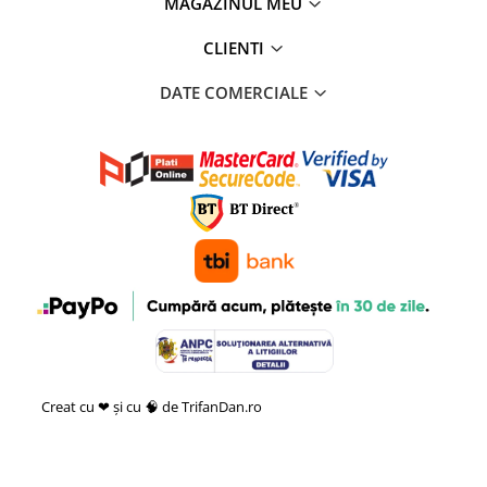
MAGAZINUL MEU
CLIENTI
DATE COMERCIALE
Creat cu ❤ și cu 🧠 de TrifanDan.ro
si
Platforma E-commerce by
Gomag