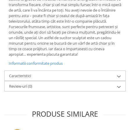
transforma fiecare, chiar și cel mai simplu fursec într-o mică operă
de artă, care îi va încânta pe toți. Nu aveți nevoie de o întâlnire
pentru asta – poate fi chiar și ceaiul de după-amiază în fața
televizorului, atâta timp cât este într-o companie plăcută.
Fursecurile frumoase, artistice, sunt perfecte pentru petreceri și
oriunde, unde ați dori să faceți pe cineva mulțumit, pregătindu-le
un răsfăț special. Un astfel de sucitor sculptat este un cadou
minunat pentru oricine se bucură de un vârf de artă chiar și în
timp ce coace prăjituri. Iar daca o impartasesti cu cineva
apropiat... experienta placuta garantata!
Informatii conformitate produs
Caracteristici
Review-uri
(0)
PRODUSE SIMILARE