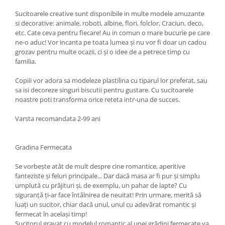
Sucitoarele creative sunt disponibile in multe modele amuzante
si decorative: animale, roboti, albine, flori, folclor, Craciun, deco,
etc. Cate ceva pentru fiecare! Au in comun o mare bucurie pe care
ne-o aduc! Vor incanta pe toata lumea și nu vor fi doar un cadou
grozav pentru multe ocazii, ci și o idee de a petrece timp cu
familia.
Copiii vor adora sa modeleze plastilina cu tiparul lor preferat, sau
sa isi decoreze singuri biscutii pentru gustare. Cu sucitoarele
noastre poti transforma orice reteta intr-una de succes.
Varsta recomandata 2-99 ani
Gradina Fermecata
Se vorbește atât de mult despre cine romantice, aperitive
fanteziste și feluri principale... Dar dacă masa ar fi pur și simplu
umplută cu prăjituri și, de exemplu, un pahar de lapte? Cu
siguranță ți-ar face întâlnirea de neuitat! Prin urmare, merită să
luați un sucitor, chiar dacă unul, unul cu adevărat romantic și
fermecat în același timp!
Sucitorul gravat cu modelul romantic al unei grădini fermecate va