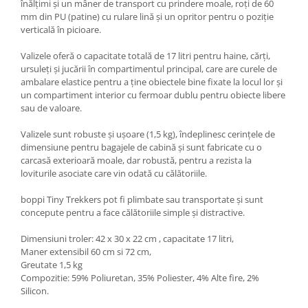
înălțimi și un mâner de transport cu prindere moale, roți de 60
mm din PU (patine) cu rulare lină și un opritor pentru o poziție
verticală în picioare.
Valizele oferă o capacitate totală de 17 litri pentru haine, cărți,
ursuleți și jucării în compartimentul principal, care are curele de
ambalare elastice pentru a ține obiectele bine fixate la locul lor și
un compartiment interior cu fermoar dublu pentru obiecte libere
sau de valoare.
Valizele sunt robuste și ușoare (1,5 kg), îndeplinesc cerințele de
dimensiune pentru bagajele de cabină și sunt fabricate cu o
carcasă exterioară moale, dar robustă, pentru a rezista la
loviturile asociate care vin odată cu călătoriile.
boppi Tiny Trekkers pot fi plimbate sau transportate și sunt
concepute pentru a face călătoriile simple și distractive.
Dimensiuni troler: 42 x 30 x 22 cm , capacitate 17 litri,
Maner extensibil 60 cm si 72 cm,
Greutate 1,5 kg
Compozitie: 59% Poliuretan, 35% Poliester, 4% Alte fire, 2%
Silicon.