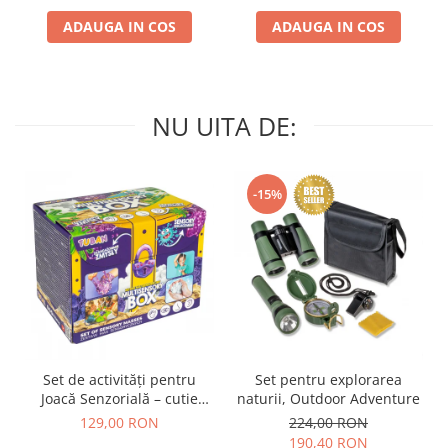
ADAUGA IN COS
ADAUGA IN COS
NU UITA DE:
-15%
Set de activități pentru
Set pentru explorarea
Joacă Senzorială – cutie
naturii, Outdoor Adventure
multi-senzorială
129,00 RON
224,00 RON
190,40 RON