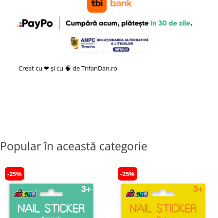
Creat cu ❤ și cu 🧠 de TrifanDan.ro
si
Platforma E-commerce by
Gomag
Popular în această categorie
-25%
-25%