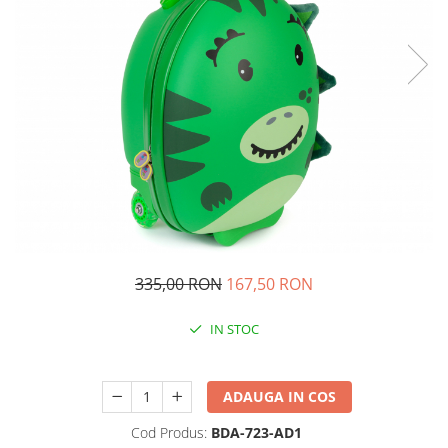
Experimente
Saltele Yoga
Stilouri
Teatru de papusi
Jucarii dentitie
Umbrele
Tempera și acuarele
Jucarii Senzoriale
335,00 RON
167,50 RON
IN STOC
Durata de livrare:
24-48 ore
ADAUGA IN COS
Cod Produs:
BDA-723-AD1