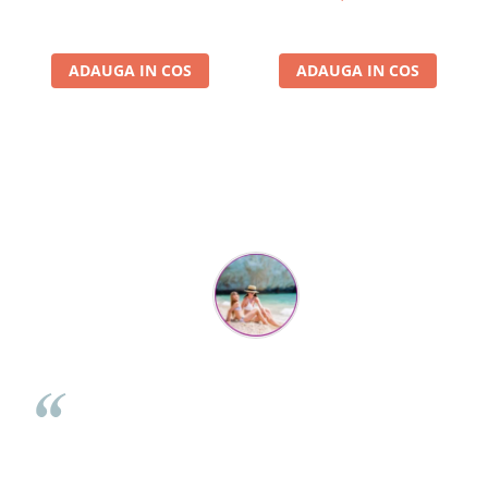
ADAUGA IN COS
ADAUGA IN COS
Parerea clientilor conteaza:
Mihaela Bastea
Buna Elena. Astazi au ajuns jocurile. Fetita mea este super
incantata. Am apucat sa deschidem unul dintre ele momentan.
e
Noi mai aveam un joc de la aceasta firma si stiam ca sunt