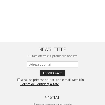
i
calitative, de aceea am si avut curaj sa comand atat de multe.
Primul deschis a fost cel cu Scufita rosie. Da, a fost totul ok. Au
r
ajuns repede, dupa cum ai si spus. Cutiile au ajuns cu bine.
e
⭐⭐⭐⭐⭐
NEWSLETTER
Nu rata ofertele si promotiile noastre
Vreau să primesc noutati prin e-mail. Detalii în
Politica de Confidențialitate
.
SOCIAL
Urmareste-ne in social media