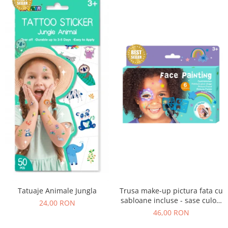
Tatuaje Animale Jungla
Trusa make-up pictura fata cu
sabloane incluse - sase culori
24,00 RON
non-alergice - curcubeu si
46,00 RON
stele