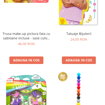
Trusa make-up pictura fata cu
Tatuaje Bijuterii
sabloane incluse - sase culori
24,00 RON
non-alergice - flori si fluturi
46,00 RON
ADAUGA IN COS
ADAUGA IN COS