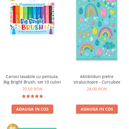
Experimente
Saltele Yoga
Stilouri
Teatru de papusi
Jucarii dentitie
Umbrele
Tempera și acuarele
Jucarii Senzoriale
Carioci lavabile cu pensula,
Abtibilduri pietre
Big Bright Brush, set 10 culori
stralucitoare - Curcubee
70,00 RON
24,00 RON
ADAUGA IN COS
ADAUGA IN COS