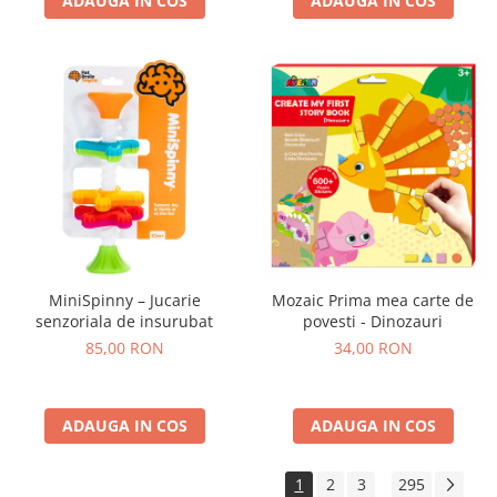
ADAUGA IN COS
ADAUGA IN COS
MiniSpinny – Jucarie
Mozaic Prima mea carte de
senzoriala de insurubat
povesti - Dinozauri
85,00 RON
34,00 RON
ADAUGA IN COS
ADAUGA IN COS
1
2
3
295
...