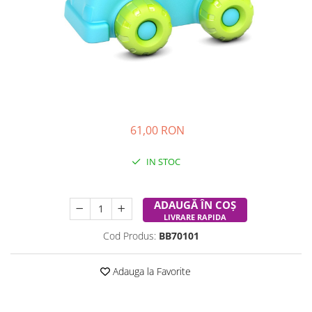
Experimente
Saltele Yoga
Stilouri
Teatru de papusi
Jucarii dentitie
Umbrele
Tempera și acuarele
Jucarii Senzoriale
61,00 RON
IN STOC
Durata de livrare:
24-48 ore
ADAUGĂ ÎN COȘ
LIVRARE RAPIDA
Cod Produs:
BB70101
Adauga la Favorite