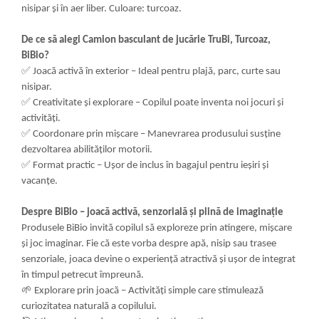
nisipar și în aer liber. Culoare: turcoaz.
De ce să alegi Camion basculant de jucărie TruBi, Turcoaz,
BiBio?
✅
Joacă activă în exterior – Ideal pentru plajă, parc, curte sau
nisipar.
✅
Creativitate și explorare – Copilul poate inventa noi jocuri și
activități.
✅
Coordonare prin mișcare – Manevrarea produsului susține
dezvoltarea abilităților motorii.
✅
Format practic – Ușor de inclus în bagajul pentru ieșiri și
vacanțe.
Despre BiBio – joacă activă, senzorială și plină de imaginație
Produsele BiBio invită copilul să exploreze prin atingere, mișcare
și joc imaginar. Fie că este vorba despre apă, nisip sau trasee
senzoriale, joaca devine o experiență atractivă și ușor de integrat
în timpul petrecut împreună.
🌱
Explorare prin joacă – Activități simple care stimulează
curiozitatea naturală a copilului.