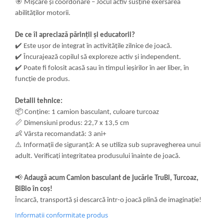
🎯
Mișcare și coordonare – Jocul activ susține exersarea
abilităților motorii.
De ce îl apreciază părinții și educatorii?
✔️
Este ușor de integrat în activitățile zilnice de joacă.
✔️
Încurajează copilul să exploreze activ și independent.
✔️
Poate fi folosit acasă sau în timpul ieșirilor în aer liber, în
funcție de produs.
Detalii tehnice:
📦
Conține: 1 camion basculant, culoare turcoaz
📏
Dimensiuni produs: 22,7 x 13,5 cm
👶
Vârsta recomandată: 3 ani+
⚠️
Informații de siguranță: A se utiliza sub supravegherea unui
adult. Verificați integritatea produsului înainte de joacă.
📢
Adaugă acum Camion basculant de jucărie TruBi, Turcoaz,
BiBio în coș!
Încarcă, transportă și descarcă într-o joacă plină de imaginație!
Informatii conformitate produs