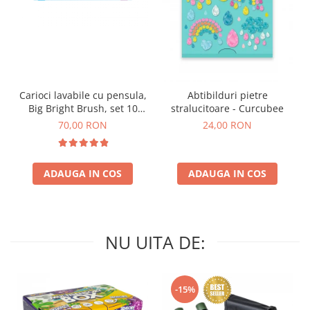
Carioci lavabile cu pensula,
Abtibilduri pietre
Big Bright Brush, set 10
stralucitoare - Curcubee
culori
70,00 RON
24,00 RON
ADAUGA IN COS
ADAUGA IN COS
NU UITA DE:
-15%