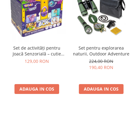
Set de activități pentru
Set pentru explorarea
Joacă Senzorială – cutie
naturii, Outdoor Adventure
multi-senzorială
129,00 RON
224,00 RON
190,40 RON
ADAUGA IN COS
ADAUGA IN COS
Parerea clientilor conteaza: