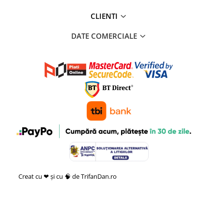
CLIENTI
DATE COMERCIALE
Creat cu ❤ și cu 🧠 de TrifanDan.ro
si
Platforma E-commerce by
Gomag