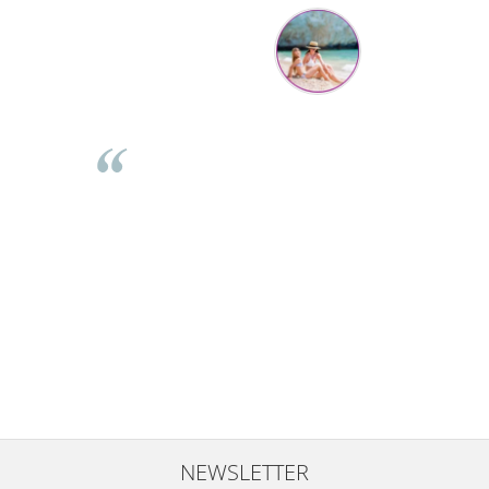
Mihaela Bastea
Buna Elena. Astazi au ajuns jocurile. Fetita mea este super
incantata. Am apucat sa deschidem unul dintre ele momentan.
e
Noi mai aveam un joc de la aceasta firma si stiam ca sunt
i
calitative, de aceea am si avut curaj sa comand atat de multe.
Primul deschis a fost cel cu Scufita rosie. Da, a fost totul ok. Au
r
ajuns repede, dupa cum ai si spus. Cutiile au ajuns cu bine.
e
⭐⭐⭐⭐⭐
NEWSLETTER