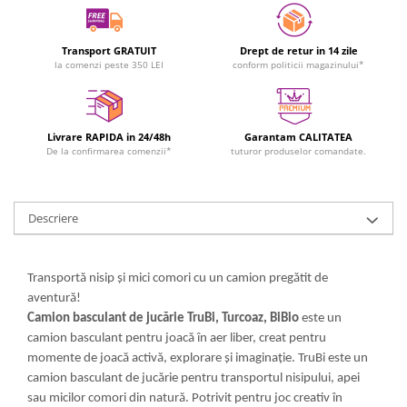
Transport GRATUIT
Drept de retur in 14 zile
la comenzi peste 350 LEI
conform politicii magazinului*
Livrare RAPIDA in 24/48h
Garantam CALITATEA
De la confirmarea comenzii*
tuturor produselor comandate.
Descriere
Transportă nisip și mici comori cu un camion pregătit de
aventură!
Camion basculant de jucărie TruBi, Turcoaz, BiBio
este un
camion basculant pentru joacă în aer liber, creat pentru
momente de joacă activă, explorare și imaginație. TruBi este un
camion basculant de jucărie pentru transportul nisipului, apei
sau micilor comori din natură. Potrivit pentru joc creativ în