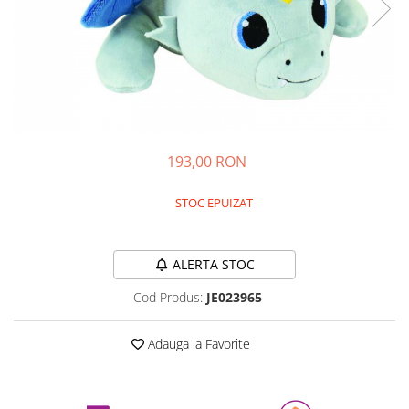
Experimente
Saltele Yoga
Stilouri
Teatru de papusi
Jucarii dentitie
Umbrele
Tempera și acuarele
Jucarii Senzoriale
193,00 RON
STOC EPUIZAT
Durata de livrare:
24-48 ore
ALERTA STOC
Cod Produs:
JE023965
Adauga la Favorite