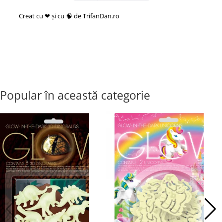
Creat cu ❤ și cu 🧠 de TrifanDan.ro
si
Platforma E-commerce by
Gomag
Popular în această categorie