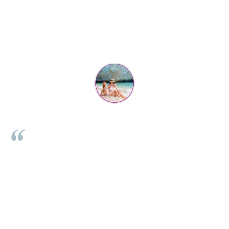
Parerea clientilor conteaza:
Mihaela Bastea
Buna Elena. Astazi au ajuns jocurile. Fetita mea este super
incantata. Am apucat sa deschidem unul dintre ele momentan.
e
Noi mai aveam un joc de la aceasta firma si stiam ca sunt
i
calitative, de aceea am si avut curaj sa comand atat de multe.
Primul deschis a fost cel cu Scufita rosie. Da, a fost totul ok. Au
r
ajuns repede, dupa cum ai si spus. Cutiile au ajuns cu bine.
e
⭐⭐⭐⭐⭐