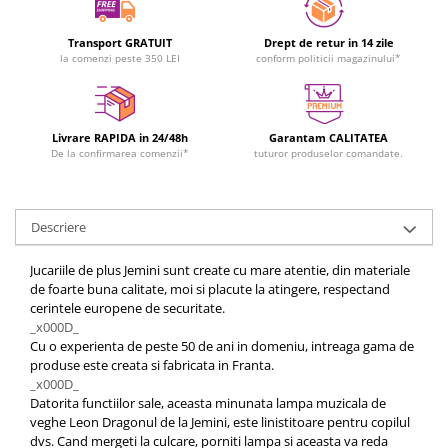
Transport GRATUIT
Drept de retur in 14 zile
la comenzi peste 350 LEI
conform politicii magazinului*
Livrare RAPIDA in 24/48h
Garantam CALITATEA
De la confirmarea comenzii*
tuturor produselor comandate.
Descriere
Jucariile de plus Jemini sunt create cu mare atentie, din materiale
de foarte buna calitate, moi si placute la atingere, respectand
cerintele europene de securitate.
_x000D_
Cu o experienta de peste 50 de ani in domeniu, intreaga gama de
produse este creata si fabricata in Franta.
_x000D_
Datorita functiilor sale, aceasta minunata lampa muzicala de
veghe Leon Dragonul de la Jemini, este linistitoare pentru copilul
dvs. Cand mergeti la culcare, porniti lampa si aceasta va reda