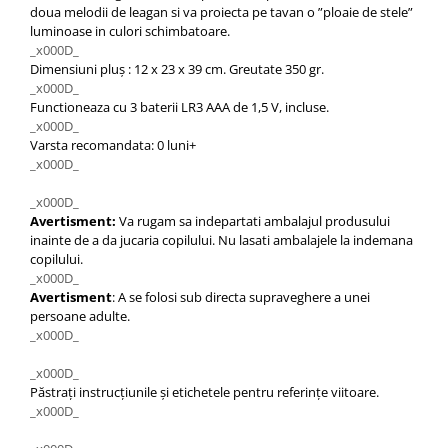
doua melodii de leagan si va proiecta pe tavan o ”ploaie de stele”
luminoase in culori schimbatoare.
_x000D_
Dimensiuni pluș : 12 x 23 x 39 cm. Greutate 350 gr.
_x000D_
Functioneaza cu 3 baterii LR3 AAA de 1,5 V, incluse.
_x000D_
Varsta recomandata: 0 luni+
_x000D_
_x000D_
Avertisment:
Va rugam sa indepartati ambalajul produsului
inainte de a da jucaria copilului. Nu lasati ambalajele la indemana
copilului.
_x000D_
Avertisment
: A se folosi sub directa supraveghere a unei
persoane adulte.
_x000D_
_x000D_
Păstraţi instrucţiunile şi etichetele pentru referinţe viitoare.
_x000D_