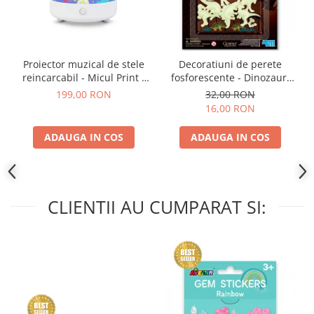
Proiector muzical de stele
Decoratiuni de perete
reincarcabil - Micul Print -
fosforescente - Dinozauri
Trousselier
3D
199,00 RON
32,00 RON
16,00 RON
ADAUGA IN COS
ADAUGA IN COS
CLIENTII AU CUMPARAT SI: