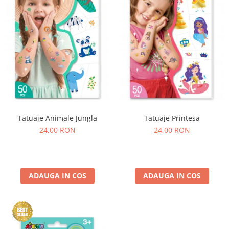
Experimente
Saltele Yoga
Stilouri
Teatru de papusi
Jucarii dentitie
Umbrele
Tempera și acuarele
Jucarii Senzoriale
Tatuaje Animale Jungla
Tatuaje Printesa
24,00 RON
24,00 RON
ADAUGA IN COS
ADAUGA IN COS