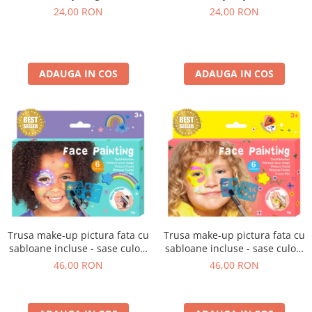
24,00 RON
24,00 RON
ADAUGA IN COS
ADAUGA IN COS
Trusa make-up pictura fata cu
Trusa make-up pictura fata cu
sabloane incluse - sase culori
sabloane incluse - sase culori
non-alergice - curcubeu si
non-alergice - flori si fluturi
46,00 RON
46,00 RON
stele