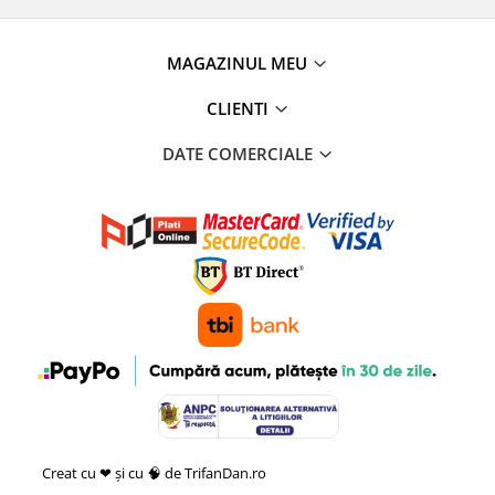
MAGAZINUL MEU
CLIENTI
DATE COMERCIALE
Creat cu ❤ și cu 🧠 de TrifanDan.ro
si
Platforma E-commerce by
Gomag