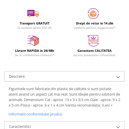
Transport GRATUIT
Drept de retur in 14 zile
la comenzi peste 350 LEI
conform politicii magazinului*
Livrare RAPIDA in 24/48h
Garantam CALITATEA
De la confirmarea comenzii*
tuturor produselor comandate.
Descriere
Figurinele sunt fabricate din plastic de calitate si sunt pictate
atent avand un aspect cat mai real. Sunt ideale pentru iubitorii de
animale. Dimensiuni: Cal - aprox. 13 x 3 x 9,5 cm Oaie - aprox. 9 x 2
x 5 cm Pisica - aprox. 6 x 1 x 4 cm Varsta recomandata: 3 ani +
Informatii conformitate produs
Caracteristici