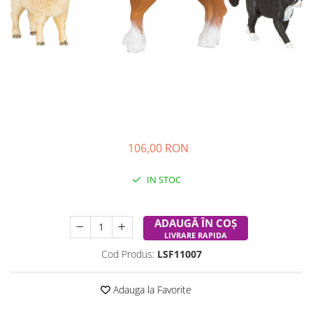
Experimente
Saltele Yoga
Stilouri
Teatru de papusi
Jucarii dentitie
Umbrele
Tempera și acuarele
Jucarii Senzoriale
106,00 RON
IN STOC
Durata de livrare:
24-48 ore
ADAUGĂ ÎN COȘ
LIVRARE RAPIDA
Cod Produs:
LSF11007
Adauga la Favorite