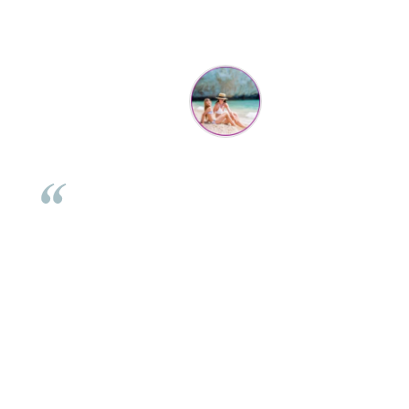
Parerea clientilor conteaza:
Mihaela Bastea
Buna Elena. Astazi au ajuns jocurile. Fetita mea este super
incantata. Am apucat sa deschidem unul dintre ele momentan.
e
Noi mai aveam un joc de la aceasta firma si stiam ca sunt
i
calitative, de aceea am si avut curaj sa comand atat de multe.
Primul deschis a fost cel cu Scufita rosie. Da, a fost totul ok. Au
r
ajuns repede, dupa cum ai si spus. Cutiile au ajuns cu bine.
e
⭐⭐⭐⭐⭐