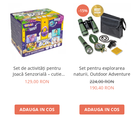
-15%
Set de activități pentru
Set pentru explorarea
Joacă Senzorială – cutie
naturii, Outdoor Adventure
multi-senzorială
129,00 RON
224,00 RON
190,40 RON
ADAUGA IN COS
ADAUGA IN COS