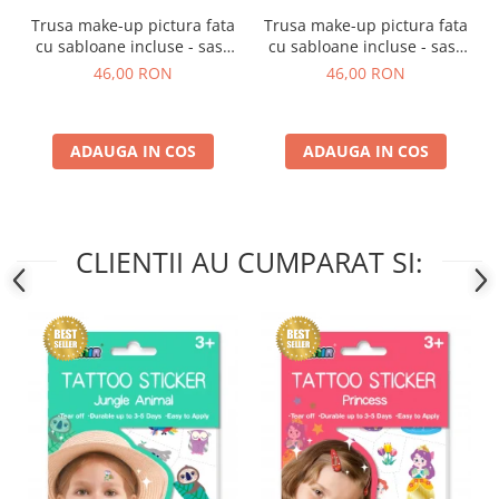
Trusa make-up pictura fata
Trusa make-up pictura fata
cu sabloane incluse - sase
cu sabloane incluse - sase
culori non-alergice -
culori non-alergice - flori si
46,00 RON
46,00 RON
curcubeu si stele
fluturi
ADAUGA IN COS
ADAUGA IN COS
CLIENTII AU CUMPARAT SI: