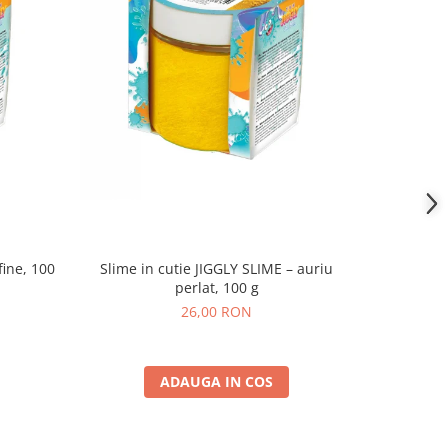
fine, 100
Slime in cutie JIGGLY SLIME – auriu
Slime in cu
perlat, 100 g
26,00 RON
ADAUGA IN COS