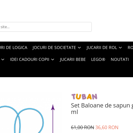
RI DE LOGICA
JOCURI DE SOCIETATE
JUCARII DE ROL
RO
IDEI CADOURI COPII
JUCARII BEBE
LEGO®
NOUTATI
 gigante - accesoriu fluture + solutie 400 ml
Set Baloane de sapun g
ml
61,00 RON
36,60 RON