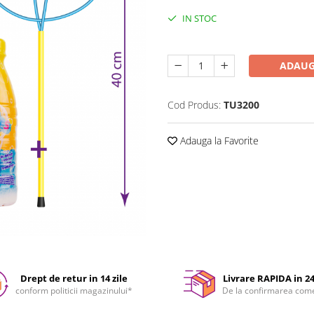
IN STOC
Durata de livrare:
24-48 ore
ADAUG
Cod Produs:
TU3200
Adauga la Favorite
Drept de retur in 14 zile
Livrare RAPIDA in 2
conform politicii magazinului*
De la confirmarea com