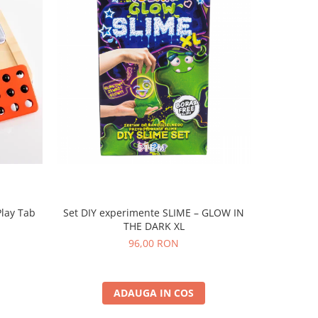
Play Tab
Set DIY experimente SLIME – GLOW IN
Set DIY e
THE DARK XL
96,00 RON
ADAUGA IN COS