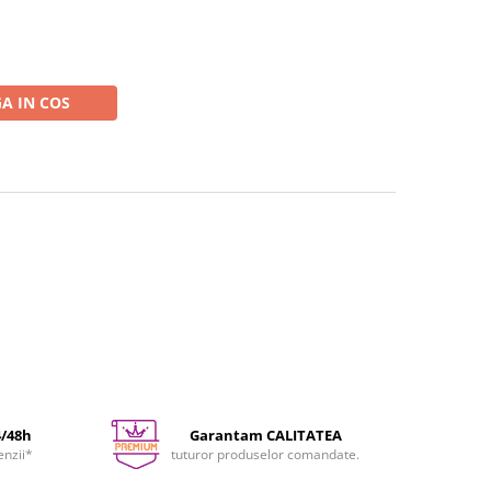
A IN COS
4/48h
Garantam CALITATEA
enzii*
tuturor produselor comandate.