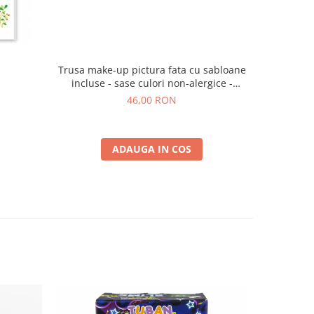
Trusa make-up pictura fata cu sabloane
a
incluse - sase culori non-alergice -
curcubeu si stele
46,00 RON
ADAUGA IN COS