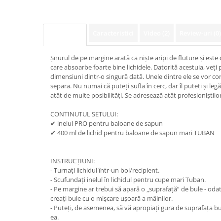
Caracteristici
Video
(2)
Review-uri
(0)
Descriere
Șnurul de pe margine arată ca niște aripi de fluture și este
care absoarbe foarte bine lichidele. Datorită acestuia, veți 
dimensiuni dintr-o singură dată. Unele dintre ele se vor cone
separa. Nu numai că puteți sufla în cerc, dar îl puteți și leg
atât de multe posibilități. Se adresează atât profesioniștilor
CONTINUTUL SETULUI:
✔ inelul PRO pentru baloane de sapun
✔ 400 ml de lichid pentru baloane de sapun mari TUBAN
INSTRUCȚIUNI:
- Turnați lichidul într-un bol/recipient.
- Scufundați inelul în lichidul pentru cupe mari Tuban.
- Pe margine ar trebui să apară o „suprafață” de bule - odat
creați bule cu o mișcare ușoară a mâinilor.
- Puteți, de asemenea, să vă apropiați gura de suprafața bule
ea.