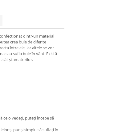
 confecționat dintr-un material
putea crea bule de diferite
cta între ele, iar altele se vor
ăna sau sufla bule în vânt. Există
, cât și amatorilor.
ă ce o vedeți, puteți începe să
lor și pur și simplu să suflați în