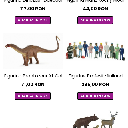
Figurina Dinozaur Daeodon Deluxe Collecta
Figurina Manz Rocky Mount
Experimente
Saltele Yoga
Stilouri
Teatru de papusi
117,00 RON
44,00 RON
Jucarii dentitie
Umbrele
Tempera și acuarele
Jucarii Senzoriale
ADAUGA IN COS
ADAUGA IN COS
Figurine Profesii Miniland
Figurina Brontozaur XL Collecta
285,00 RON
71,00 RON
ADAUGA IN COS
ADAUGA IN COS