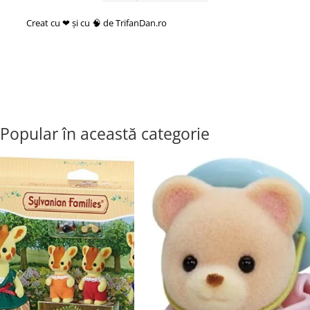
Creat cu ❤ și cu 🧠 de TrifanDan.ro
si
Platforma E-commerce by
Gomag
Popular în această categorie