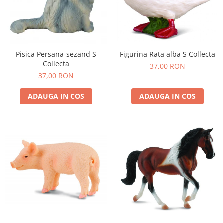
Experimente
Saltele Yoga
Stilouri
Teatru de papusi
Jucarii dentitie
Umbrele
Tempera și acuarele
Jucarii Senzoriale
Pisica Persana-sezand S
Figurina Rata alba S Collecta
Collecta
37,00 RON
37,00 RON
ADAUGA IN COS
ADAUGA IN COS