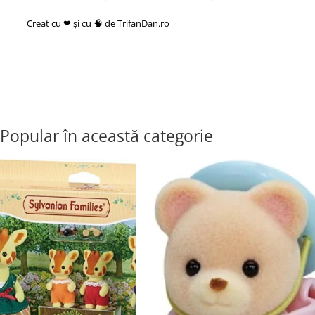
Creat cu ❤ și cu 🧠 de TrifanDan.ro
si
Platforma E-commerce by
Gomag
Popular în această categorie