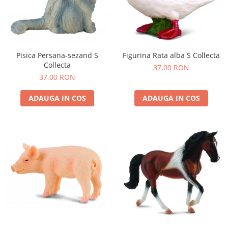
Experimente
Saltele Yoga
Stilouri
Teatru de papusi
Jucarii dentitie
Umbrele
Tempera și acuarele
Jucarii Senzoriale
Pisica Persana-sezand S
Figurina Rata alba S Collecta
Collecta
37,00 RON
37,00 RON
ADAUGA IN COS
ADAUGA IN COS