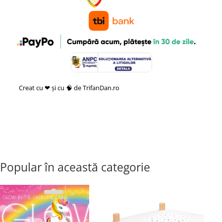
Creat cu ❤ și cu 🧠 de TrifanDan.ro
si
Platforma E-commerce by
Gomag
Popular în această categorie