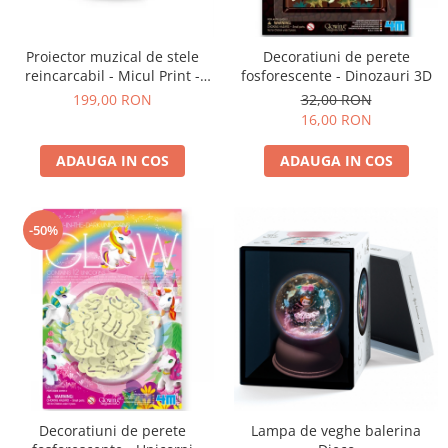
Experimente
Saltele Yoga
Stilouri
Teatru de papusi
Jucarii dentitie
Umbrele
Tempera și acuarele
Proiector muzical de stele
Decoratiuni de perete
Jucarii Senzoriale
reincarcabil - Micul Print -
fosforescente - Dinozauri 3D
Trousselier
199,00 RON
32,00 RON
16,00 RON
ADAUGA IN COS
ADAUGA IN COS
-50%
Decoratiuni de perete
Lampa de veghe balerina