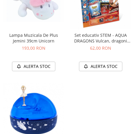
Lampa Muzicala De Plus
Set educativ STEM - AQUA
Jemini 39cm Unicorn
DRAGONS Vulcan, dragoni
rosii - kit reumplere/starter
193,00 RON
62,00 RON
ALERTA STOC
ALERTA STOC